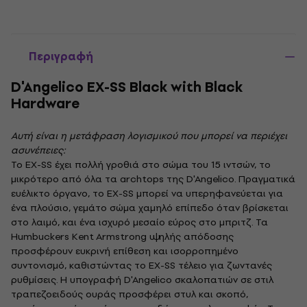
Περιγραφή
D'Angelico EX-SS Black with Black
Hardware
Αυτή είναι η μετάφραση λογισμικού που μπορεί να περιέχει
ασυνέπειες:
Το EX-SS έχει πολλή γροθιά στο σώμα του 15 ιντσών, το
μικρότερο από όλα τα archtops της D'Angelico. Πραγματικά
ευέλικτο όργανο, το EX-SS μπορεί να υπερηφανεύεται για
ένα πλούσιο, γεμάτο σώμα χαμηλό επίπεδο όταν βρίσκεται
στο λαιμό, και ένα ισχυρό μεσαίο εύρος στο μπριτζ. Τα
Humbuckers Kent Armstrong υψηλής απόδοσης
προσφέρουν ευκρινή επίθεση και ισορροπημένο
συντονισμό, καθιστώντας το EX-SS τέλειο για ζωντανές
ρυθμίσεις. Η υπογραφή D'Angelico σκαλοπατιών σε στιλ
τραπεζοειδούς ουράς προσφέρει στυλ και σκοπό,