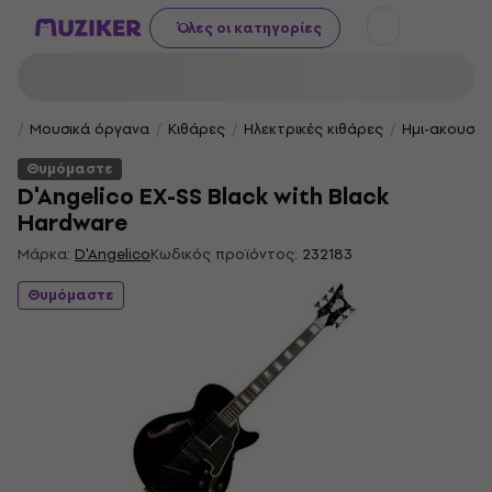
Όλες οι κατηγορίες
Μουσικά όργανα
Κιθάρες
Ηλεκτρικές κιθάρες
Ημι-ακουστι
Θυμόμαστε
D'Angelico EX-SS Black with Black
Hardware
Μάρκα:
D'Angelico
Κωδικός προϊόντος:
232183
Θυμόμαστε