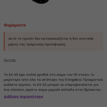
Θυμόμαστε
Αυτό το προϊόν δεν κατασκευάζεται ή δεν αποτελεί
μέρος της τρέχουσας προσφοράς.
Ρώτησε
Το EX-SS έχει πολλή γροθιά στο σώμα του 15 ιντσών, το
μικρότερο από όλα τα archtops της D'Angelico. Πραγματικά
ευέλικτο όργανο, το EX-SS μπορεί να υπερηφανεύεται για
ένα πλούσιο, γεμάτο σώμα χαμηλό επίπεδο όταν βρίσκεται
στο λαιμό, και ένα ισχυρό μεσαίο εύρος στο μπριτζ. Τα
Διάβασε περισσότερα
Humbuckers Kent Armstrong υψηλής απόδοσης
προσφέρουν ευκρινή επίθεση και...