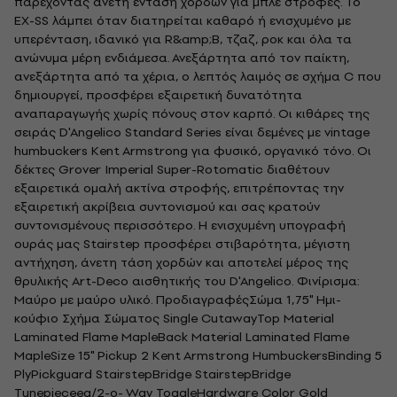
παρέχοντας άνετη ένταση χορδών για μπλε στροφές. Το
EX-SS λάμπει όταν διατηρείται καθαρό ή ενισχυμένο με
υπερένταση, ιδανικό για R&amp;B, τζαζ, ροκ και όλα τα
ανώνυμα μέρη ενδιάμεσα. Ανεξάρτητα από τον παίκτη,
ανεξάρτητα από τα χέρια, ο λεπτός λαιμός σε σχήμα C που
δημιουργεί, προσφέρει εξαιρετική δυνατότητα
αναπαραγωγής χωρίς πόνους στον καρπό. Οι κιθάρες της
σειράς D'Angelico Standard Series είναι δεμένες με vintage
humbuckers Kent Armstrong για φυσικό, οργανικό τόνο. Οι
δέκτες Grover Imperial Super-Rotomatic διαθέτουν
εξαιρετικά ομαλή ακτίνα στροφής, επιτρέποντας την
εξαιρετική ακρίβεια συντονισμού και σας κρατούν
συντονισμένους περισσότερο. Η ενισχυμένη υπογραφή
ουράς μας Stairstep προσφέρει στιβαρότητα, μέγιστη
αντήχηση, άνετη τάση χορδών και αποτελεί μέρος της
θρυλικής Art-Deco αισθητικής του D'Angelico. Φινίρισμα:
Μαύρο με μαύρο υλικό. ΠροδιαγραφέςΣώμα 1,75" Ημι-
κούφιο Σχήμα Σώματος Single CutawayTop Material
Laminated Flame MapleBack Material Laminated Flame
MapleSize 15" Pickup 2 Kent Armstrong HumbuckersBinding 5
PlyPickguard StairstepBridge StairstepBridge
Tunepieceea/2-o- Way ToggleHardware Color Gold