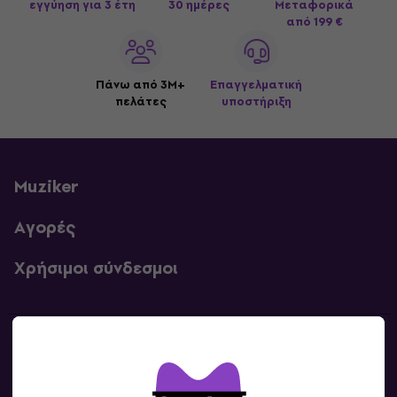
εγγύηση για 3 έτη
30 ημέρες
Μεταφορικά
από 199 €
Πάνω από 3M+
Επαγγελματική
πελάτες
υποστήριξη
Muziker
Αγορές
Χρήσιμοι σύνδεσμοι
Επικοινωνία
Επικοινωνία