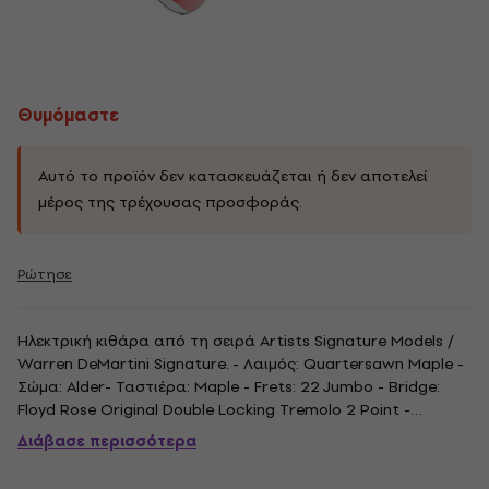
Θυμόμαστε
Αυτό το προϊόν δεν κατασκευάζεται ή δεν αποτελεί
μέρος της τρέχουσας προσφοράς.
Ρώτησε
Ηλεκτρική κιθάρα από τη σειρά Artists Signature Models /
Warren DeMartini Signature. - Λαιμός: Quartersawn Maple -
Σώμα: Alder- Ταστιέρα: Maple - Frets: 22 Jumbo - Bridge:
Floyd Rose Original Double Locking Tremolo 2 Point -
Pickups: Seymour Duncan Custom Design Warren DeMartini -
Διάβασε περισσότερα
Κλίμακα: 648 mm - Ακτίνα λαιμού: 304, 8 - 406,4 mm
Σύνθετο -...