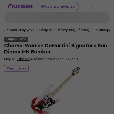
Όλες οι κατηγορίες
Μουσικά όργανα
Κιθάρες
Ηλεκτρικές κιθάρες
Σούπερ μον
Θυμόμαστε
Charvel Warren DeMartini Signature San
Dimas MN Bomber
Μάρκα:
Charvel
Κωδικός προϊόντος:
232360
Θυμόμαστε