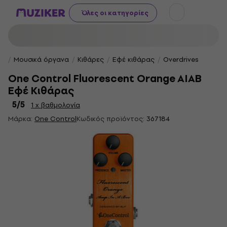
Όλες οι κατηγορίες
Μουσικά όργανα
Κιθάρες
Εφέ κιθάρας
Overdrives
One Control Fluorescent Orange AIAB
Εφέ Κιθάρας
5
/5
1 x βαθμολογία
Μάρκα:
One Control
Κωδικός προϊόντος:
367184