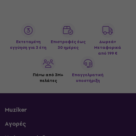
Εκτεταμένη
Επιστροφές έως
Δωρεάν
εγγύηση για 3 έτη
30 ημέρες
Μεταφορικά
από 199 €
Πάνω από 3M+
Επαγγελματική
πελάτες
υποστήριξη
Muziker
Αγορές