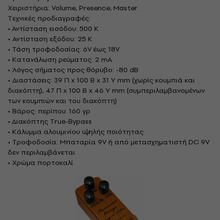
Χειριστήρια: Volume, Presence, Master.
Τεχνικές προδιαγραφές:
• Αντίσταση εισόδου: 500 K
• Αντίσταση εξόδου: 25 K
• Τάση τροφοδοσίας: 6V έως 18V
• Κατανάλωση ρεύματος: 2 mA
• Λόγος σήματος προς θόρυβο: -80 dB
• Διαστάσεις: 39 Π x 100 Β x 31 Υ mm (χωρίς κουμπιά και
διακόπτη), 47 Π x 100 Β x 46 Υ mm (συμπεριλαμβανομένων
των κουμπιών και του διακόπτη)
• Βάρος: περίπου. 160 γρ
• Διακόπτης True-Bypass
• Κάλυμμα αλουμινίου υψηλής ποιότητας
• Τροφοδοσία: Μπαταρία 9V ή από μετασχηματιστή DC 9V
δεν περιλαμβάνεται
• Χρώμα πορτοκαλί.