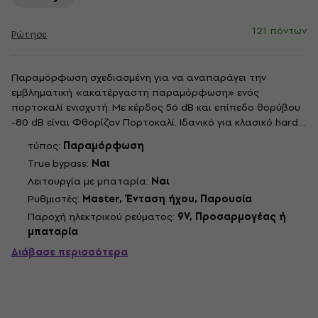
121 πόντων
Ρώτησε
Παραμόρφωση σχεδιασμένη για να αναπαράγει την
εμβληματική «ακατέργαστη παραμόρφωση» ενός
πορτοκαλί ενισχυτή. Με κέρδος 56 dB και επίπεδο θορύβου
-80 dB είναι Φθορίζον Πορτοκαλί. Ιδανικό για κλασικό hard-
rock ήχο. Η Orange ήταν η εταιρεία που δημιούργησε τον
τύπος:
Παραμόρφωση
εμβληματικό ήχο και ξεκίνησε στα τέλη της δεκαετίας του
True bypass:
Ναι
'60 με υποστηρικτές όπως ο Peter...
Λειτουργία με μπαταρία:
Ναι
Ρυθμιστές:
Master, Ένταση ήχου, Παρουσία
Παροχή ηλεκτρικού ρεύματος:
9V, Προσαρμογέας ή
μπαταρία
Διάβασε περισσότερα