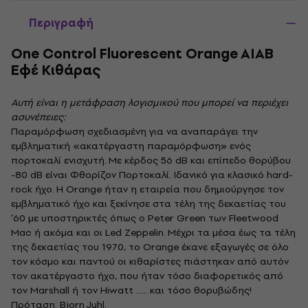
Περιγραφή
One Control Fluorescent Orange AIAB
Εφέ Κιθάρας
Αυτή είναι η μετάφραση λογισμικού που μπορεί να περιέχει
ασυνέπειες:
Παραμόρφωση σχεδιασμένη για να αναπαράγει την
εμβληματική «ακατέργαστη παραμόρφωση» ενός
πορτοκαλί ενισχυτή. Με κέρδος 56 dB και επίπεδο θορύβου
-80 dB είναι Φθορίζον Πορτοκαλί. Ιδανικό για κλασικό hard-
rock ήχο. Η Orange ήταν η εταιρεία που δημιούργησε τον
εμβληματικό ήχο και ξεκίνησε στα τέλη της δεκαετίας του
'60 με υποστηρικτές όπως ο Peter Green των Fleetwood
Mac ή ακόμα και οι Led Zeppelin. Μέχρι τα μέσα έως τα τέλη
της δεκαετίας του 1970, το Orange έκανε εξαγωγές σε όλο
τον κόσμο και παντού οι κιθαρίστες πιάστηκαν από αυτόν
τον ακατέργαστο ήχο, που ήταν τόσο διαφορετικός από
τον Marshall ή τον Hiwatt ...... και τόσο θορυβώδης!
Πρόταση: Bjorn Juhl.