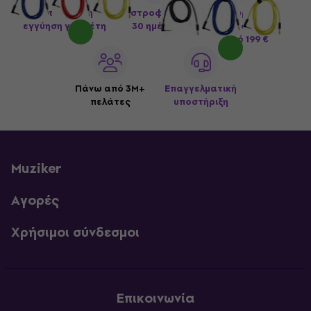
Εκτεταμένη
Επιστροφές έως
Δωρεάν
εγγύηση για 3 έτη
30 ημέρες
Μεταφορικά
από 199 €
Πάνω από 3M+
Επαγγελματική
πελάτες
υποστήριξη
Muziker
Αγορές
Χρήσιμοι σύνδεσμοι
Επικοινωνία