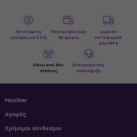
Εκτεταμένη
Επιστροφές έως
Δωρεάν
εγγύηση για 3 έτη
30 ημέρες
Μεταφορικά
από 199 €
Πάνω από 3M+
Επαγγελματική
πελάτες
υποστήριξη
Muziker
Αγορές
Χρήσιμοι σύνδεσμοι