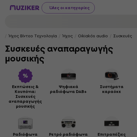
Όλες οι κατηγορίες
Ήχος Βίντεο Τεχνολογία
Ήχος
Oikiakós audio
Συσκευές α
Συσκευές αναπαραγωγής
μουσικής
Εκπτώσεις &
Ψηφιακά
Συστήματα
Κουπόνια:
ραδιόφωνα DAB+
καραόκε
Συσκευές
αναπαραγωγής
μουσικής
Ραδιόφωνα
Ρετρό ραδιόφωνα
Επιτραπέζιες