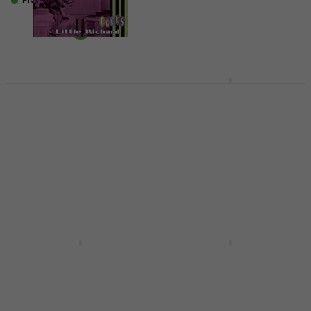
Είναι στο απόθεμα
8,19 €
8,89 €
Είναι στο απόθεμα
Little Richard - Rocks
Aretha Franklin -
(CD)
Original Album Series
(5 CD)
CD Μουσικής
CD Μουσικής
5
/5
28,70 €
30,20 €
5
/5
Είναι στο απόθεμα
14,57 €
με κωδικό
MUZMUZ-5
15,90 €
Είναι στο απόθεμα
Ray Charles - Come
Tom Jones - What's
Live With Me (Digipak)
New Pussycat (CD)
(CD)
CD Μουσικής
CD Μουσικής
5
/5