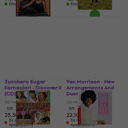
Είναι στο απόθεμα
Είναι στο απόθεμα
Candi Staton - Back
To My Roots (CD)
The War and Treaty -
The Story Of Michael
CD Μουσικής
And Tanya (CD)
48,90 €
CD Μουσικής
Στο δρόμο
23,10 €
Στο δρόμο
Zucchero Sugar
Van Morrison - New
Fornaciari - Discover II
Arrangements And
(CD)
Duets (CD)
CD Μουσικής
CD Μουσικής
5
/5
5
/5
25,30 €
22,10 €
Σε απόθεμα στον
Σε απόθεμα στον
προμηθευτή
προμηθευτή