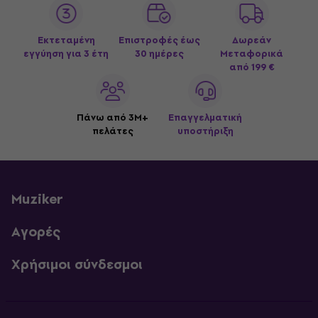
Εκτεταμένη
Επιστροφές έως
Δωρεάν
εγγύηση για 3 έτη
30 ημέρες
Μεταφορικά
από 199 €
Πάνω από 3M+
Επαγγελματική
πελάτες
υποστήριξη
Muziker
Αγορές
Χρήσιμοι σύνδεσμοι