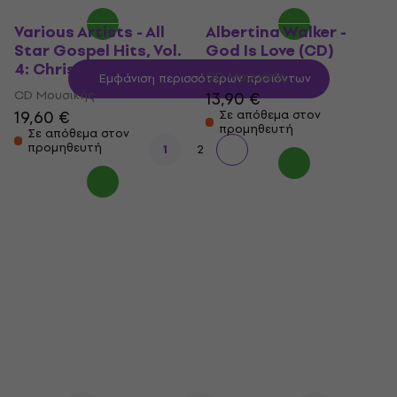
Various Artists - All
Albertina Walker -
Star Gospel Hits, Vol.
God Is Love (CD)
4: Christmas (CD)
CD Μουσικής
Εμφάνιση περισσότερων προϊόντων
CD Μουσικής
13,90 €
19,60 €
Σε απόθεμα στον
προμηθευτή
Σε απόθεμα στον
προμηθευτή
1
2