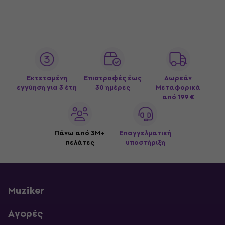
Εκτεταμένη
Επιστροφές έως
Δωρεάν
εγγύηση για 3 έτη
30 ημέρες
Μεταφορικά
από 199 €
Πάνω από 3M+
Επαγγελματική
πελάτες
υποστήριξη
Muziker
Αγορές