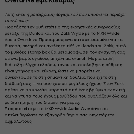
Overdrive Εφέ Κιθάρας
Αυτή είναι η μετάφραση λογισμικού που μπορεί να περιέχει
ασυνέπειες:
Γιορτάστε την 20ή επέτειο της εκρηκτικής συνεργασίας
μεταξύ της Dunlop και του Zakk Wylde με το MXR Wylde
Audio Overdrive. Προσαρμοσμένα κατασκευασμένο για τα
δυνατά, σκληρά και ανελέητα riff και leads του Zakk, αυτό
το μυώδες stomp box θα μεταμορφώσει τον ενισχυτή σας
σε ένα βαρύ, ογκώδες μηχάνημα crunch. Με μια απλή
διάταξη ελέγχου εξόδου, τόνου και απολαβής, η ρύθμιση
είναι γρήγορη και εύκολη, ώστε να μπορείτε να
συγκεντρωθείτε στη σημαντική δουλειά που έχετε στη
διάθεσή σας — να σας χαρίσει μεγάλους ήχους. Στον Zakk
αρέσει να το κολλάει μπροστά από έναν βρώμικο ενισχυτή
και να χτυπά τους ήχους μολύβδου που ουρλιάζουν όλο και
με διατήρηση που διαρκεί για μέρες.
Ετοιμαστείτε με το MXR Wylde Audio Overdrive και
απελευθερώστε το εξάχορδο θηρίο σας. Μην πάρετε
αιχμαλώτους.