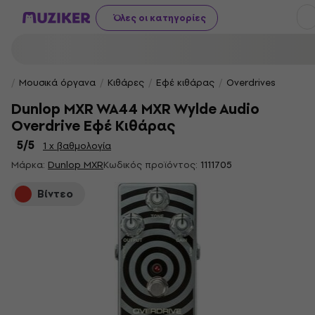
Όλες οι κατηγορίες
Μουσικά όργανα
Κιθάρες
Εφέ κιθάρας
Overdrives
Dunlop MXR WA44 MXR Wylde Audio
Overdrive Εφέ Κιθάρας
5
/5
1 x βαθμολογία
Μάρκα:
Dunlop MXR
Κωδικός προϊόντος:
1111705
Βίντεο