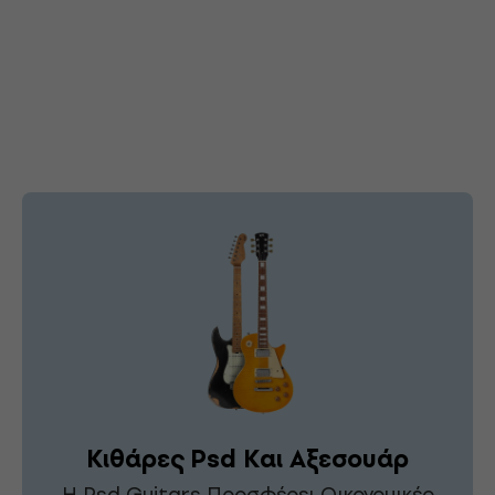
Κιθάρες Psd Και Αξεσουάρ
Η Psd Guitars Προσφέρει Οικονομικές