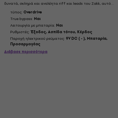
δυνατά, σκληρά και ανελέητα riff και leads του Zakk, αυτό
το μυώδες stomp box θα μεταμορφώσει τον ενισχυτή σας
τύπος:
Overdrive
σε ένα βαρύ, ογκώδες μηχάνημα crunch. Με μια απλή
True bypass:
Ναι
διάταξη ελέγχου εξόδου,...
Λειτουργία με μπαταρία:
Ναι
Ρυθμιστές:
Έξοδος, Ασπίδα τόνου, Κέρδος
Παροχή ηλεκτρικού ρεύματος:
9V DC ( - ), Μπαταρία,
Προσαρμογέας
Διάβασε περισσότερα