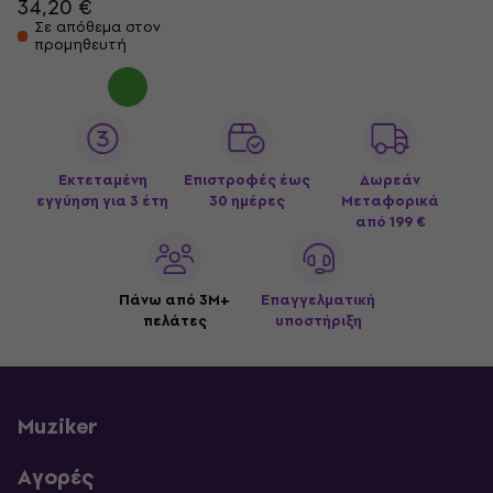
34,20 €
Σε απόθεμα στον
προμηθευτή
Εκτεταμένη
Επιστροφές έως
Δωρεάν
εγγύηση για 3 έτη
30 ημέρες
Μεταφορικά
από 199 €
Πάνω από 3M+
Επαγγελματική
πελάτες
υποστήριξη
Muziker
Αγορές