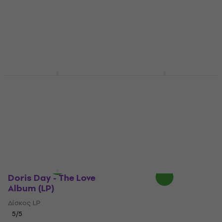
Doris Day - Her
Doris Day - Dream A
Greatest Songs (Pink
Little Dream With
Coloured) (LP)
(Limited Edition)
(Orange Coloured)
Δίσκος LP
(180 g) (LP)
5
/5
26,90 €
Δίσκος LP
Στο δρόμο
15,80 €
16,30 €
Στο δρόμο
Doris Day - The Love
Album (LP)
Δίσκος LP
5
/5