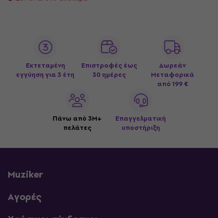
Εκτεταμένη
Επιστροφές έως
Δωρεάν
εγγύηση για 3 έτη
30 ημέρες
Μεταφορικά
από 199 €
Πάνω από 3M+
Επαγγελματική
πελάτες
υποστήριξη
Muziker
Αγορές