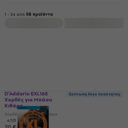
1 - 34 από
58 προϊόντα
φιλτράρισμα
D'Addario EXL165
D'Addario EXL170
Έκπτωση λόγο ποσότητας
Χορδές για Μπάσο
Χορδές για Μπάσο
Κιθάρα
Κιθάρα
Χορδές για Μπάσο Κιθάρα
Χορδές για Μπάσο Κιθάρα
4,7
/5
4,5
/5
20 €
18,50 €