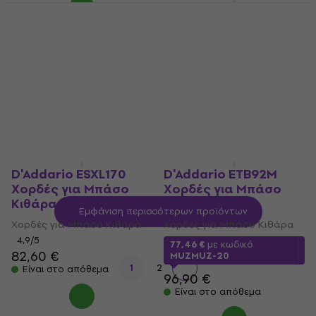
D'Addario NYXL55110
Χορδές για Μπάσο
D'Addario NYXLB045
Κιθάρα
Χορδές για Μπάσο
Κιθάρα
Χορδές για Μπάσο Κιθάρα
41,50 €
Χορδές για Μπάσο Κιθάρα
Είναι στο απόθεμα
9,59 €
11,90 €
- 19 %
Είναι στο απόθεμα
D'Addario ESXL170
D'Addario ETB92M
Χορδές για Μπάσο
Χορδές για Μπάσο
Κιθάρα
Κιθάρα
Εμφάνιση περισσότερων προϊόντων
Χορδές για Μπάσο Κιθάρα
Χορδές για Μπάσο Κιθάρα
4,9
/5
77,46 €
με κωδικό
82,60 €
MUZMUZ-20
1
2
Είναι στο απόθεμα
96,90 €
Είναι στο απόθεμα