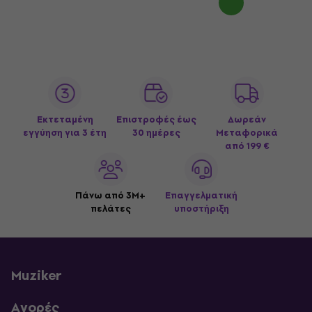
Εκτεταμένη
Επιστροφές έως
Δωρεάν
εγγύηση για 3 έτη
30 ημέρες
Μεταφορικά
από 199 €
Πάνω από 3M+
Επαγγελματική
πελάτες
υποστήριξη
Muziker
Αγορές