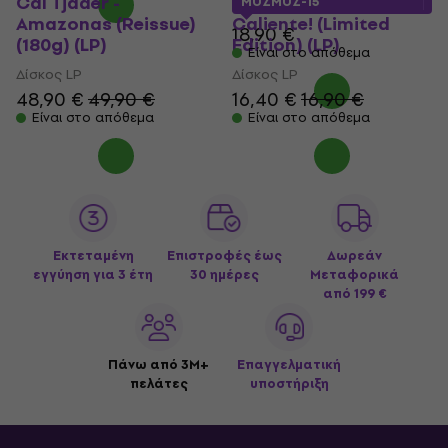
Cal Tjader -
Cal Tjader - Ritmo
MUZMUZ-15
Amazonas (Reissue)
Caliente! (Limited
18,90 €
(180g) (LP)
Edition) (LP)
Είναι στο απόθεμα
Δίσκος LP
Δίσκος LP
48,90 €
49,90 €
16,40 €
16,90 €
Είναι στο απόθεμα
Είναι στο απόθεμα
Εκτεταμένη
Επιστροφές έως
Δωρεάν
εγγύηση για 3 έτη
30 ημέρες
Μεταφορικά
από 199 €
Πάνω από 3M+
Επαγγελματική
πελάτες
υποστήριξη