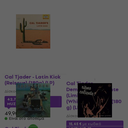
Cal Tjader - Latin Kick
(Reissue) (180g) (LP)
Cal Tjader -
Demasiado Caliente
Δίσκος LP
(Limited Edition)
42,72 €
με κωδικό
(White Coloured) (180
MUZMUZ-10
g) (LP)
49,90 €
Δίσκος LP
Είναι στο απόθεμα
15,45 €
με κωδικό