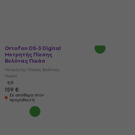
(Αποσυσκευασμένο
Πικάπ
μόνο)
5
/5
21,70 €
Μετρητής Πίεσης Βελόνας
Είναι στο απόθεμα
Πικάπ
19,70 €
21,10 €
Είναι στο απόθεμα
Ortofon DS-3 Digital
Μετρητής Πίεσης
Βελόνας Πικάπ
Μετρητής Πίεσης Βελόνας
Πικάπ
5
/5
159 €
Σε απόθεμα στον
προμηθευτή