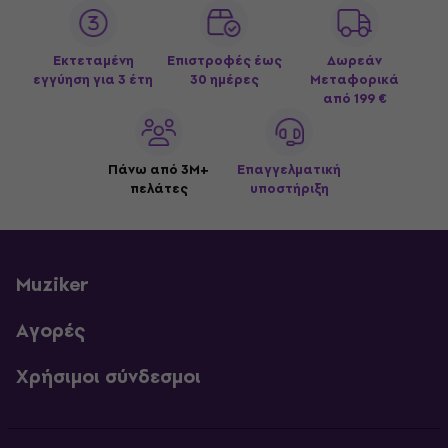
Εκτεταμένη
Επιστροφές έως
Δωρεάν
εγγύηση για 3 έτη
30 ημέρες
Μεταφορικά
από 199 €
Πάνω από 3M+
Επαγγελματική
πελάτες
υποστήριξη
Muziker
Αγορές
Χρήσιμοι σύνδεσμοι