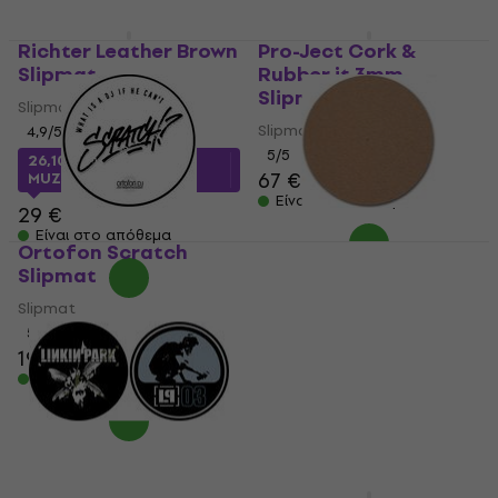
Richter Leather Brown
Pro-Ject Cork &
Slipmat
Rubber it 3mm
Slipmat
Slipmat
Slipmat
4,9
/5
5
/5
26,10 €
με κωδικό
67 €
68,80 €
MUZMUZ-10
Είναι στο απόθεμα
29 €
Είναι στο απόθεμα
Ortofon Scratch
Pro-Ject Cork IT
Slipmat
Slipmat
Slipmat
Slipmat
26,10 €
5
/5
19,30 €
Είναι στο απόθεμα
Είναι στο απόθεμα