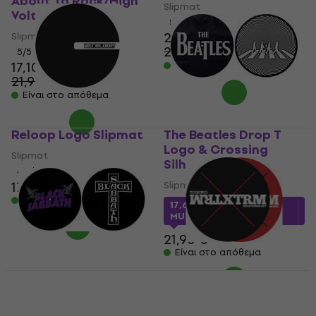
About To Rock/High
Slipmat
Voltage Slipmat
5
/5
20,10 €
Slipmat
22,50 €
- 11 %
5
/5
17,10 €
Είναι στο απόθεμα
21,90 €
- 22 %
Είναι στο απόθεμα
Reloop Logo Slipmat
The Beatles Drop T
Logo & Crossing
Slipmat
Silhouette Slipmat
4,2
/5
17,90 €
Slipmat
Είναι στο απόθεμα
17,65 €
με κωδικό
MUZMUZ-15
21,90 €
Είναι στο απόθεμα
Black Sabbath Purple
Reloop XTRM
Logo / Cross Logo
Scratching Set
Slipmat
Slipmat