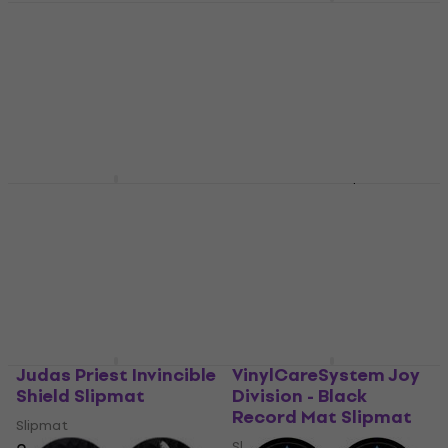
Linkin Park Hybrid
Richter Leather
Theory / Meteora
Anthracite Slipmat
Slipmat
Slipmat
Slipmat
4,9
/5
26,30 €
39,88 €
με κωδικό
Είναι στο απόθεμα
MUZMUZ-15
49 €
Είναι στο απόθεμα
Pro-Ject Acryl it
Deep Purple In Rock
Slipmat
Slipmat
Slipmat
Slipmat
21,60 €
4,3
/5
151 €
Είναι στο απόθεμα
Είναι στο απόθεμα
Judas Priest Invincible
VinylCareSystem Joy
Shield Slipmat
Division - Black
Record Mat Slipmat
Slipmat
Slipmat