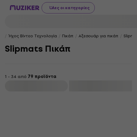
Όλες οι κατηγορίες
Ήχος Βίντεο Τεχνολογία
Πικάπ
Αξεσουάρ για πικάπ
Slipma
Slipmats Πικάπ
1 - 34 από
79 προϊόντα
φιλτράρισμα