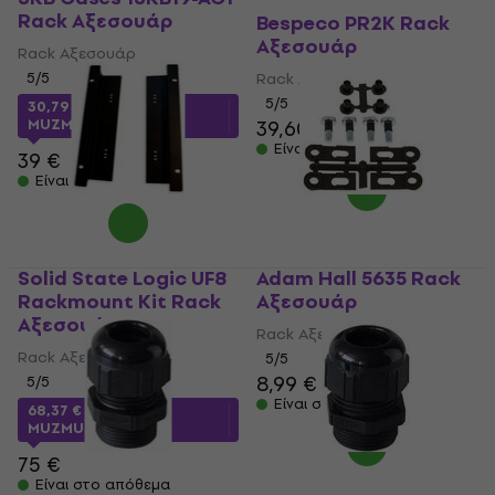
Rack Αξεσουάρ
Bespeco PR2K Rack
Αξεσουάρ
Rack Αξεσουάρ
5
/5
Rack Αξεσουάρ
5
/5
30,79 €
με κωδικό
MUZMUZ-20
39,60 €
40,30 €
Είναι στο απόθεμα
39 €
Είναι στο απόθεμα
Solid State Logic UF8
Adam Hall 5635 Rack
Rackmount Kit Rack
Αξεσουάρ
Αξεσουάρ
Rack Αξεσουάρ
Rack Αξεσουάρ
5
/5
8,99 €
5
/5
Είναι στο απόθεμα
68,37 €
με κωδικό
MUZMUZ-5
75 €
Είναι στο απόθεμα