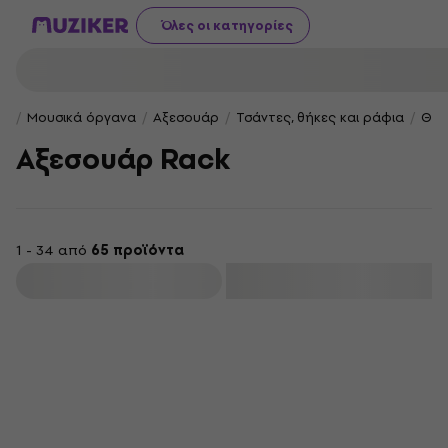
Όλες οι κατηγορίες
Μουσικά όργανα
Αξεσουάρ
Τσάντες, θήκες και ράφια
Θήκ
Αξεσουάρ Rack
1 - 34 από
65 προϊόντα
φιλτράρισμα