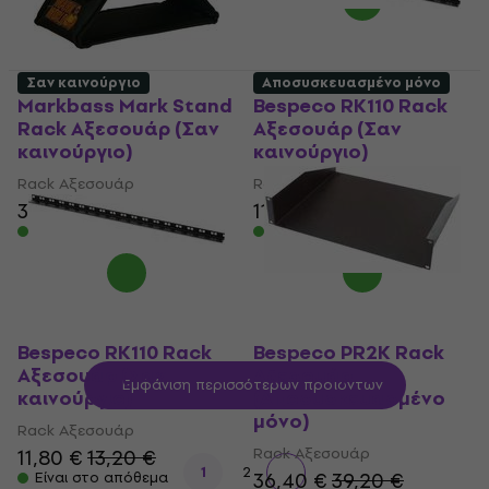
Σαν καινούργιο
Αποσυσκευασμένο μόνο
Markbass Mark Stand
Bespeco RK110 Rack
Rack Αξεσουάρ (Σαν
Αξεσουάρ (Σαν
καινούργιο)
καινούργιο)
Rack Αξεσουάρ
Rack Αξεσουάρ
33,70 €
34,90 €
11,80 €
13,20 €
Είναι στο απόθεμα
Είναι στο απόθεμα
Bespeco RK110 Rack
Bespeco PR2K Rack
Αξεσουάρ (Σαν
Αξεσουάρ
Εμφάνιση περισσότερων προϊόντων
καινούργιο)
(Αποσυσκευασμένο
μόνο)
Rack Αξεσουάρ
Rack Αξεσουάρ
11,80 €
13,20 €
1
2
36,40 €
39,20 €
Είναι στο απόθεμα