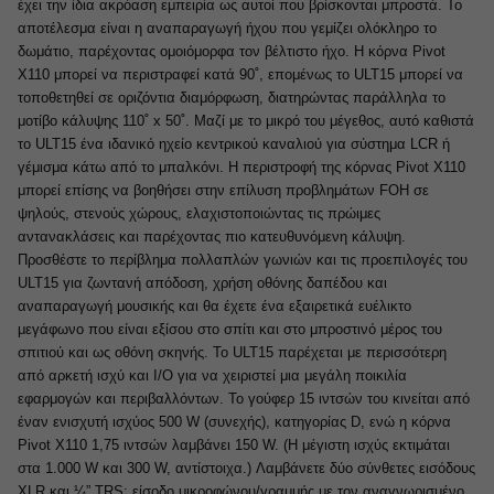
έχει την ίδια ακρόαση εμπειρία ως αυτοί που βρίσκονται μπροστά. Το
αποτέλεσμα είναι η αναπαραγωγή ήχου που γεμίζει ολόκληρο το
δωμάτιο, παρέχοντας ομοιόμορφα τον βέλτιστο ήχο. Η κόρνα Pivot
X110 μπορεί να περιστραφεί κατά 90˚, επομένως το ULT15 μπορεί να
τοποθετηθεί σε οριζόντια διαμόρφωση, διατηρώντας παράλληλα το
μοτίβο κάλυψης 110˚ x 50˚. Μαζί με το μικρό του μέγεθος, αυτό καθιστά
το ULT15 ένα ιδανικό ηχείο κεντρικού καναλιού για σύστημα LCR ή
γέμισμα κάτω από το μπαλκόνι. Η περιστροφή της κόρνας Pivot X110
μπορεί επίσης να βοηθήσει στην επίλυση προβλημάτων FOH σε
ψηλούς, στενούς χώρους, ελαχιστοποιώντας τις πρώιμες
αντανακλάσεις και παρέχοντας πιο κατευθυνόμενη κάλυψη.
Προσθέστε το περίβλημα πολλαπλών γωνιών και τις προεπιλογές του
ULT15 για ζωντανή απόδοση, χρήση οθόνης δαπέδου και
αναπαραγωγή μουσικής και θα έχετε ένα εξαιρετικά ευέλικτο
μεγάφωνο που είναι εξίσου στο σπίτι και στο μπροστινό μέρος του
σπιτιού και ως οθόνη σκηνής. Το ULT15 παρέχεται με περισσότερη
από αρκετή ισχύ και I/O για να χειριστεί μια μεγάλη ποικιλία
εφαρμογών και περιβαλλόντων. Το γούφερ 15 ιντσών του κινείται από
έναν ενισχυτή ισχύος 500 W (συνεχής), κατηγορίας D, ενώ η κόρνα
Pivot X110 1,75 ιντσών λαμβάνει 150 W. (Η μέγιστη ισχύς εκτιμάται
στα 1.000 W και 300 W, αντίστοιχα.) Λαμβάνετε δύο σύνθετες εισόδους
XLR και ¼” TRS: είσοδο μικροφώνου/γραμμής με τον αναγνωρισμένο