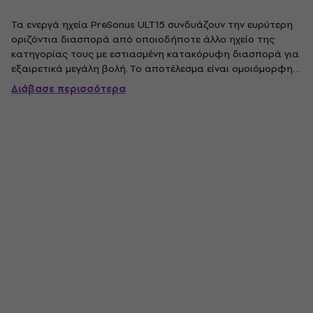
Τα ενεργά ηχεία PreSonus ULT15 συνδυάζουν την ευρύτερη
οριζόντια διασπορά από οποιοδήποτε άλλο ηχείο της
κατηγορίας τους με εστιασμένη κατακόρυφη διασπορά για
εξαιρετικά μεγάλη βολή. Το αποτέλεσμα είναι ομοιόμορφη
κάλυψη σε όλο τον χώρο, δίνοντας τη δυνατότητα στο κοινό
Διάβασε περισσότερα
να ακούει καθαρά όπου κι αν βρίσκεται. Διαθέτοντας την
αποκλειστική κόρνα...