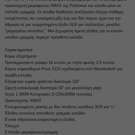
προενισχυτή μικροφώνου XMAX της PreSonus και είσοδο μόνο σε
επίπεδο γραμμής. Οι είσοδοι διαθέτουν ανεξάρτητο έλεγχο στάθμης,
επιτρέποντας την εσωτερική μίξη έως και δύο πηγών ήχου και την
άθροιση σε μια ισορροπημένη έξοδο XLR για πολλαπλές μονάδες
"μαργαρίτας-αλυσίδας". Μια ξεχωριστή άμεση έξοδος για το κανάλι
εισόδου γραμμής παρέχει πρόσθετη ευελιξία.
Χαρακτηριστικά
Κύρια εξαρτήματα
Προσαρμοσμένο γούφερ 15 ιντσών με πηνίο φωνής 2,5 ιντσών
Κόρνα κυματοδηγού Pivot X110 σχεδιασμένη από WorxAudio® για
ακριβή κάλυψη
Εξαιρετικά ευρεία οριζόντια διασπορά 110˚
Σφιχτή κατακόρυφη διασπορά 50˚ για μεγαλύτερη ρίψη
Ισχύς 1.300W Κατηγορίας D (150x500W συνεχής)
Προενισχυτής XMAX
Ενσωματωμένος μείκτης με δύο σύνθετες εισόδους XLR και ¼”.
Έξοδος καναλιού απευθείας γραμμής εισόδου
Ενιαία αθροιστική ισορροπημένη έξοδος
Έλεγχοι
Επίπεδο μικροφώνου/γραμμής