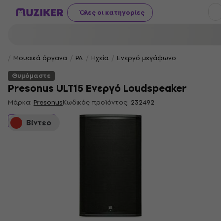
Όλες οι κατηγορίες
Μουσικά όργανα
PA
Ηχεία
Ενεργό μεγάφωνο
Θυμόμαστε
Presonus ULT15 Ενεργό Loudspeaker
Μάρκα:
Presonus
Κωδικός προϊόντος:
232492
Θυμόμαστε
Βίντεο