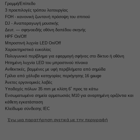
Γραμμή/Επίπεδο
3 προεπιλογές τρόπου λειτουργίας
FOH - κανονική ζωντανή πρόσοψη του σπιτιού
DJ - Αναπαραγωγή μουσικής
Δευτ. — σφηνοειδής οθόνη δαπέδου σκηνής
HPF On/Off
Μπροστινή λυχνία LED On/Off
Χαρακτηριστικά ευκολίας
Πολυγωνικό περίβλημα για εφαρμογή σφήνας στο δίκτυο ή οθόνη
Ηττημένη λυχνία LED του μπροστινού πίνακα
Ανθεκτικές, βαμμένες με υφή περιβλήματα από σημύδα
Γρίλια από χάλυβα κατηγορίας περιήγησης 16 gauge
Άνετες εργονομικές λαβές
Υποδοχές πόλων 35 mm με κλίση 6˚ προς τα κάτω
Ενσωματωμένα σημεία αρματωσιάς M10 για αναρτημένη οριζόντια και
κάθετη εγκατάσταση
Κλείδωμα σύνδεσης IEC
Έχω μια παρατήρηση σχετικά με την περιγραφή