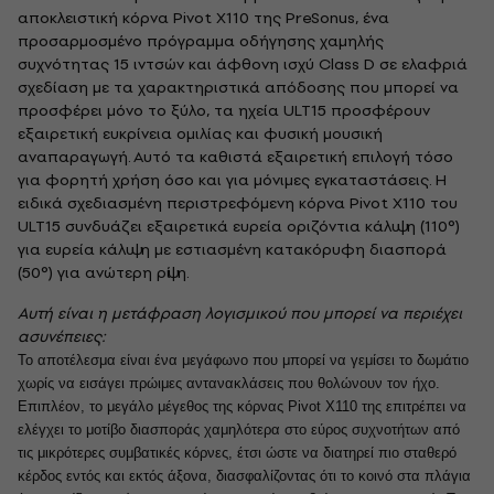
αποκλειστική κόρνα Pivot X110 της PreSonus, ένα
προσαρμοσμένο πρόγραμμα οδήγησης χαμηλής
συχνότητας 15 ιντσών και άφθονη ισχύ Class D σε ελαφριά
σχεδίαση με τα χαρακτηριστικά απόδοσης που μπορεί να
προσφέρει μόνο το ξύλο, τα ηχεία ULT15 προσφέρουν
εξαιρετική ευκρίνεια ομιλίας και φυσική μουσική
αναπαραγωγή. Αυτό τα καθιστά εξαιρετική επιλογή τόσο
για φορητή χρήση όσο και για μόνιμες εγκαταστάσεις. Η
ειδικά σχεδιασμένη περιστρεφόμενη κόρνα Pivot X110 του
ULT15 συνδυάζει εξαιρετικά ευρεία οριζόντια κάλυψη (110°)
για ευρεία κάλυψη με εστιασμένη κατακόρυφη διασπορά
(50°) για ανώτερη ρίψη.
Αυτή είναι η μετάφραση λογισμικού που μπορεί να περιέχει
ασυνέπειες:
Το αποτέλεσμα είναι ένα μεγάφωνο που μπορεί να γεμίσει το δωμάτιο
χωρίς να εισάγει πρώιμες αντανακλάσεις που θολώνουν τον ήχο.
Επιπλέον, το μεγάλο μέγεθος της κόρνας Pivot X110 της επιτρέπει να
ελέγχει το μοτίβο διασποράς χαμηλότερα στο εύρος συχνοτήτων από
τις μικρότερες συμβατικές κόρνες, έτσι ώστε να διατηρεί πιο σταθερό
κέρδος εντός και εκτός άξονα, διασφαλίζοντας ότι το κοινό στα πλάγια