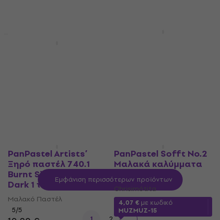
8,19 €
9,19 €
8,09 €
8,99 €
Είναι στο απόθεμα
Είναι στο απόθεμα
PanPastel Artists’
Ξηρό παστέλ 380.5
PanPastel Artists’
Red Iron Oxide 1 τεμ.
Ξηρό παστέλ 740.5
Burnt Sienna 1 τεμ.
Μαλακό Παστέλ
Μαλακό Παστέλ
5
/5
9,39 €
9,99 €
5
/5
Είναι στο απόθεμα
8,79 €
8,89 €
Είναι στο απόθεμα
PanPastel Artists’
PanPastel Sofft No.2
Ξηρό παστέλ 740.1
Μαλακά καλύμματα
Burnt Sienna Extra
10
Εμφάνιση περισσότερων προϊόντων
Dark 1 τεμ.
Chrisimótita
Μαλακό Παστέλ
4,07 €
με κωδικό
5
/5
MUZMUZ-15
1
2