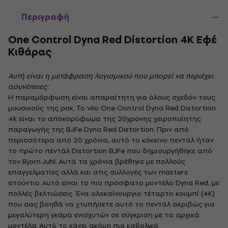
Περιγραφή
One Control Dyna Red Distortion 4K Εφέ
Κιθάρας
Αυτή είναι η μετάφραση λογισμικού που μπορεί να περιέχει
ασυνέπειες:
Η παραμόρφωση είναι απαραίτητη για όλους σχεδόν τους
μουσικούς της ροκ. Το νέο One Control Dyna Red Distortion
4k είναι το αποκορύφωμα της 20χρονης χειροποίητης
παραγωγής της BJFe Dyna Red Distortion. Πριν από
περισσότερα από 20 χρόνια, αυτό το κόκκινο πεντάλ ήταν
το πρώτο πεντάλ Distortion BJFe που δημιουργήθηκε από
τον Bjorn Juhl. Αυτά τα χρόνια βρέθηκε με πολλούς
επαγγελματίες αλλά και στις συλλογές των masters
στούντιο. Αυτό είναι το πιο πρόσφατο μοντέλο Dyna Red, με
πολλές βελτιώσεις. Ένα ολοκαίνουργιο τέταρτο κουμπί (4K)
που σας βοηθά να χτυπήσετε αυτό το πεντάλ ακριβώς για
μεγαλύτερη γκάμα ενισχυτών σε σύγκριση με τα αρχικά
μοντέλα. Αυτό το κάνει ακόμη πιο καθολικό.