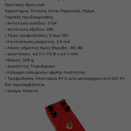
Πρόταση: Bjorn Juhl.
Χειριστήρια: Ένταση, Drive, Παρουσία, Πρίμα.
Τεχνικές προδιαγραφές:
• Αντίσταση εισόδου: 370K
• Αντίσταση εξόδου: 25K
• Τάση τροφοδοσίας: 5 έως 15V
• Κατανάλωση ρεύματος: 3,5 mA
• Λόγος σήματος προς θόρυβο: -80 dB
• Διαστάσεις: 46 Π x 113 Β x 64 Υ mm
• Βάρος: 305 g
• Διακόπτης True-Bypass
• Κάλυμμα αλουμινίου υψηλής ποιότητας
• Τροφοδοσία: Μπαταρία 9V ή από μετασχηματιστή DC 9V
δεν περιλαμβάνεται
• Χρώμα: Κόκκινο.