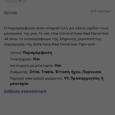
219 πόντων
Ρώτησε
Η παραμόρφωση είναι απαραίτητη για όλους σχεδόν τους
μουσικούς της ροκ. Το νέο One Control Dyna Red Distortion
4k είναι το αποκορύφωμα της 20χρονης χειροποίητης
παραγωγής της BJFe Dyna Red Distortion. Πριν από
περισσότερα από 20 χρόνια, αυτό το κόκκινο πεντάλ ήταν
τύπος:
Παραμόρφωση
το πρώτο πεντάλ Distortion BJFe που δημιουργήθηκε από
True bypass:
Ναι
τον Bjorn Juhl. Αυτά τα...
Λειτουργία με μπαταρία:
Ναι
Ρυθμιστές:
Drive, Treble, Ένταση ήχου, Παρουσία
Παροχή ηλεκτρικού ρεύματος:
9V, Προσαρμογέας ή
μπαταρία
Διάβασε περισσότερα