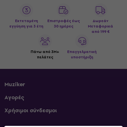
Εκτεταμένη
Επιστροφές έως
Δωρεάν
εγγύηση για 3 έτη
30 ημέρες
Μεταφορικά
από 199 €
Πάνω από 3M+
Επαγγελματική
πελάτες
υποστήριξη
Muziker
Αγορές
Χρήσιμοι σύνδεσμοι