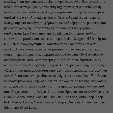
εναλλαγή και την απενεργοποίηση υγρή λειτουργία. Ενώ χτυπάτε τα
πόδια σας στον ρυθμό, η απόκριση ταχύτητας έχει μια εκπληκτική
αίσθηση για τον καθορισμό βρόχων ή μπορείτε να ορίσετε τα σημεία
υπόδειξης για εκπληκτικές πτώσεις. Νέες βελτιωμένες λειτουργίες
πλοήγησης για περιήγηση, φόρτωση και ταξινόμηση της μουσικής σας
με άνεση χωρίς την απόσπαση της προσοχής ενός φορητού
υπολογιστή. Εκτελέστε προηγμένες μίξεις ή διατηρήστε πολλές
επιλογές κομματιών έτοιμες με τέσσερα decks ελέγχου. Η διάταξη του
NV II είναι αναζωογονητική, καθιστώντας εύκολη την εκτέλεση
πολλαπλών εργασιών, ώστε να μπορείτε να εστιάσετε στην τέχνη.
Ακόμη περισσότερο, οι ενσωματωμένες οθόνες του NV II αντιδρούν
ανεξάρτητα σε κάθε κατάστρωμα για «πάντα συνειδητοποιημένη»
ικανότητα όπως δεν έχετε ξαναζήσει. Οι εξαιρετικά προηγμένοι τροχοί
τζόκινγκ που προσαρμόζονται στην αφή προσαρμόζονται στο στυλ και
την αίσθηση σας ενώ χειρίζονται το μείγμα σας εν κινήσει. Είτε ξύνετε
τα αγαπημένα σας κοψίματα είτε τσιμπολογάτε σε τέλειες μεταβάσεις,
οι πιατέλες αποτελούν προέκταση της προσωπικότητας και του στυλ
σας. Διαχειριστείτε τα δείγματά σας, τους βρόχους και τα συνθήματα με
ευκολία. Λειτουργίες: Hot Cue, Hot Cue Auto-Loop, Auto-Loop, Loop
Roll, Manual Loops, Saved Loops, Sampler, Velocity Trigger Sampler,
Slicer and Slicer Loop.