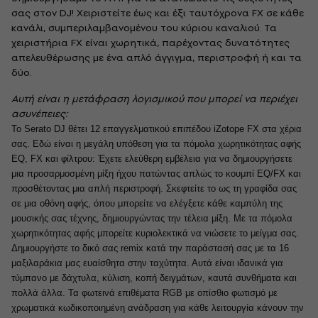
σας στον DJ! Χειριστείτε έως και έξι ταυτόχρονα FX σε κάθε
κανάλι, συμπεριλαμβανομένου του κύριου καναλιού. Τα
χειριστήρια FX είναι χωρητικά, παρέχοντας δυνατότητες
απελευθέρωσης με ένα απλό άγγιγμα, περιστροφή ή και τα
δύο.
Αυτή είναι η μετάφραση λογισμικού που μπορεί να περιέχει
ασυνέπειες:
Το Serato DJ θέτει 12 επαγγελματικού επιπέδου iZotope FX στα χέρια
σας. Εδώ είναι η μεγάλη υπόθεση για τα πόμολα χωρητικότητας αφής
EQ, FX και φίλτρου: Έχετε ελεύθερη εμβέλεια για να δημιουργήσετε
μια προσαρμοσμένη μίξη ήχου πατώντας απλώς το κουμπί EQ/FX και
προσθέτοντας μια απλή περιστροφή. Σκεφτείτε το ως τη γραφίδα σας
σε μια οθόνη αφής, όπου μπορείτε να ελέγξετε κάθε καμπύλη της
μουσικής σας τέχνης, δημιουργώντας την τέλεια μίξη. Με τα πόμολα
χωρητικότητας αφής μπορείτε κυριολεκτικά να νιώσετε το μείγμα σας.
Δημιουργήστε το δικό σας remix κατά την παράστασή σας με τα 16
μαξιλαράκια μας ευαίσθητα στην ταχύτητα. Αυτά είναι ιδανικά για
τύμπανο με δάχτυλα, κύλιση, κοπή δειγμάτων, καυτά συνθήματα και
πολλά άλλα. Τα φωτεινά επιθέματα RGB με οπίσθιο φωτισμό με
χρωματικά κωδικοποιημένη ανάδραση για κάθε λειτουργία κάνουν την