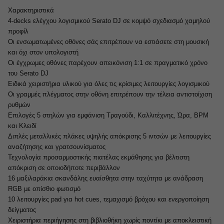
Χαρακτηριστικά
4-decks ελέγχου λογισμικού Serato DJ σε κομψό σχεδιασμό χαμηλού
προφίλ
Οι ενσωματωμένες οθόνες σάς επιτρέπουν να εστιάσετε στη μουσική
και όχι στον υπολογιστή
Οι έγχρωμες οθόνες παρέχουν απεικόνιση 1:1 σε πραγματικό χρόνο
του Serato DJ
Ειδικά χειριστήρια υλικού για όλες τις κρίσιμες λειτουργίες λογισμικού
Οι γραμμές πλέγματος στην οθόνη επιτρέπουν την τέλεια αντιστοίχιση
ρυθμών
Επιλογές 5 στηλών για εμφάνιση Τραγούδι, Καλλιτέχνης, Ώρα, BPM
και Κλειδί
Διπλές μεταλλικές πλάκες υψηλής απόκρισης 5 ιντσών με λειτουργίες
αναζήτησης και γρατσουνίσματος
Τεχνολογία προσαρμοστικής πιατέλας εκμάθησης για βέλτιστη
απόκριση σε οποιοδήποτε περιβάλλον
16 μαξιλαράκια σκανδάλης ευαίσθητα στην ταχύτητα με ανάδραση
RGB με οπίσθιο φωτισμό
10 λειτουργίες pad για hot cues, τεμαχισμό βρόχου και ενεργοποίηση
δείγματος
Χειριστήρια περιήγησης στη βιβλιοθήκη χωρίς ποντίκι με αποκλειστική