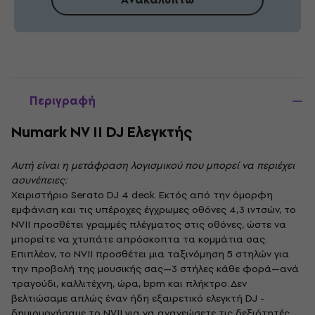
Περιγραφή
Numark NV II DJ Ελεγκτής
Αυτή είναι η μετάφραση λογισμικού που μπορεί να περιέχει
ασυνέπειες:
Χειριστήριο Serato DJ 4 deck. Εκτός από την όμορφη
εμφάνιση και τις υπέροχες έγχρωμες οθόνες 4,3 ιντσών, το
NVII προσθέτει γραμμές πλέγματος στις οθόνες, ώστε να
μπορείτε να χτυπάτε απρόσκοπτα τα κομμάτια σας.
Επιπλέον, το NVII προσθέτει μια ταξινόμηση 5 στηλών για
την προβολή της μουσικής σας—3 στήλες κάθε φορά—ανά
τραγούδι, καλλιτέχνη, ώρα, bpm και πλήκτρο. Δεν
βελτιώσαμε απλώς έναν ήδη εξαιρετικό ελεγκτή DJ -
δημιουργήσαμε το NVII για να ανανεώσετε τις δεξιότητές