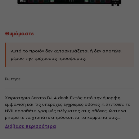
Θυμόμαστε
Αυτό το προϊόν δεν κατασκευάζεται ή δεν αποτελεί
μέρος της τρέχουσας προσφοράς.
Ρώτησε
Χειριστήριο Serato DJ 4 deck. Εκτός από την όμορφη
εμφάνιση και τις υπέροχες έγχρωμες οθόνες 4,3 ιντσών, το
NVII προσθέτει γραμμές πλέγματος στις οθόνες, ώστε να
μπορείτε να χτυπάτε απρόσκοπτα τα κομμάτια σας.
Επιπλέον, το NVII προσθέτει μια ταξινόμηση 5 στηλών για
Διάβασε περισσότερα
την προβολή της μουσικής σας—3 στήλες κάθε φορά—ανά
τραγούδι, καλλιτέχνη, ώρα,...