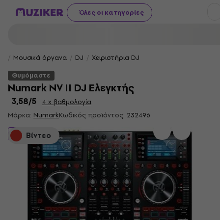
Όλες οι κατηγορίες
Μουσικά όργανα
DJ
Χειριστήρια DJ
Θυμόμαστε
Numark NV II DJ Ελεγκτής
3,58
/5
4 x βαθμολογία
Μάρκα:
Numark
Κωδικός προϊόντος:
232496
Θυμόμαστε
Βίντεο