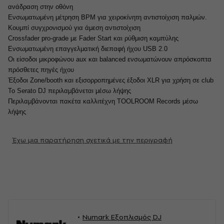
ανάδραση στην οθόνη
Ενσωματωμένη μέτρηση BPM για χειροκίνητη αντιστοίχιση παλμών.
Κουμπί συγχρονισμού για άμεση αντιστοίχιση
Crossfader pro-grade με Fader Start και ρύθμιση καμπύλης
Ενσωματωμένη επαγγελματική διεπαφή ήχου USB 2.0
Οι είσοδοι μικροφώνου aux και balanced ενσωματώνουν απρόσκοπτα
πρόσθετες πηγές ήχου
Έξοδοι Zone/booth και εξισορροπημένες έξοδοι XLR για χρήση σε club
Το Serato DJ περιλαμβάνεται μέσω λήψης
Περιλαμβάνονται πακέτα καλλιτέχνη TOOLROOM Records μέσω
λήψης
Έχω μια παρατήρηση σχετικά με την περιγραφή
Numark Εξοπλισμός DJ