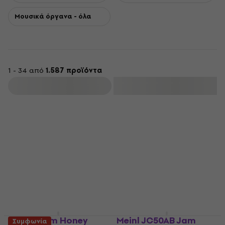
Μουσικά όργανα - όλα
1 - 34 από
1.587 προϊόντα
φιλτράρισμα
Meinl Drum Honey
Meinl JC50AB Jam
Συμφωνία