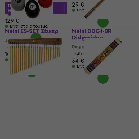
29 €
115,39 €
με κωδικό
Είναι στο απόθεμα
MUZMUZ-10
129 €
Είναι στο απόθεμα
Meinl ES-SET Σέικερ
Meinl DDG1-BR
Didgeridoo
Σέικερ
Didgeridoo
4,9
/5
10,60 €
11,40 €
4,8
/5
34 €
Είναι στο απόθεμα
Είναι στο απόθεμα
Meinl CH27ST Chimes
Meinl RS1BK-S
Rainstick
Chimes
Rainstick
5
/5
81 €
4,6
/5
18,90 €
Είναι στο απόθεμα
Είναι στο απόθεμα