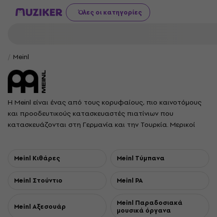
Όλες οι κατηγορίες
Meinl
Η Meinl είναι ένας από τους κορυφαίους, πιο καινοτόμους
και προοδευτικούς κατασκευαστές πιατίνιων που
κατασκευάζονται στη Γερμανία και την Τουρκία. Μερικοί
από τους πιο δημοφιλείς ντράμερ και συγκροτήματα στον
κόσμο παίζουν αποκλειστικά πίατινα Meinl. Ιδρύθηκε το 1951
από τον Roland Meinl.
Meinl Κιθάρες
Meinl Τύμπανα
Meinl Στούντιο
Meinl PA
Meinl Παραδοσιακά
Meinl Αξεσουάρ
μουσικά όργανα