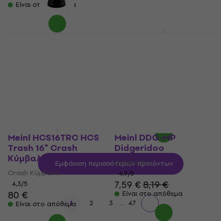
Είναι στο απόθεμα
Meinl PADJ4-L-G
Meinl CFJS2S-BK Black
Traveler Phantom
Ταμπουράς με
Black 12" Τζέμπε
Σύστημα Σύσφιξης
Τζέμπε
Ταμπουράς με Σύστημα
Σύσφιξης
4,9
/5
146 €
4,9
/5
13,90 €
Είναι στο απόθεμα
Είναι στο απόθεμα
Meinl HCS16TRC HCS
Meinl DDG-MP
Trash 16" Crash
Didgeridoo
Κύμβαλο
Didgeridoo
Εμφάνιση περισσότερων προϊόντων
Crash Κύμβαλο
4,9
/5
7,59 €
8,19 €
4,3
/5
80 €
Είναι στο απόθεμα
...
1
2
3
47
Είναι στο απόθεμα