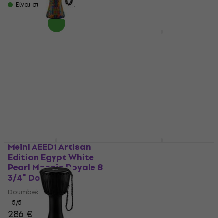
Είναι στο απόθεμα
Meinl Standard 5A
American Hickory
Meinl PADJ2-S-G
SB101 Μπαγκέτες
Traveler Kenyan Quilt
8" Τζέμπε
Μπαγκέτες
Τζέμπε
5
/5
12,60 €
4,9
/5
Είναι στο απόθεμα
66 €
Είναι στο απόθεμα
Meinl AEED1 Artisan
Meinl HCS16CH HCS
Edition Egypt White
16" China Κύμβαλο
Pearl Mosaic Royale 8
China Κύμβαλο
3/4" Doumbek
4,6
/5
Doumbek
69 €
Είναι στο απόθεμα
5
/5
286 €