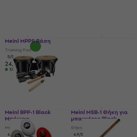
Ιδιαίτερο Καχόν
Χαρτόνι Καχόν
Ιδιαίτερο Καχόν
4,4
/5
25,20 €
4,9
/5
Είναι στο απόθεμα
216 €
230 €
- 6 %
Είναι στο απόθεμα
Meinl MPPS Βάση
Meinl MDR-BK Χαλί για
Ντραμς
Training Pad
Χαλί για Ντραμς
5
/5
24,30 €
4,8
/5
130 €
Είναι στο απόθεμα
Είναι στο απόθεμα
Meinl BPP-1 Black
Meinl MSB-1 Θήκη για
Μπόνγκο
μπαγκέτες Black
Μπόνγκο
Θήκη για μπαγκέτες
4,9
/5
4,9
/5