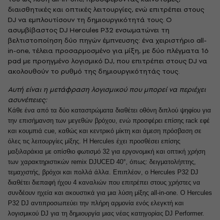
διαισθητικές και οπτικές λειτουργίες, ενώ επιτρέπει στους
DJ να εμπλουτίσουν τη δημιουργικότητά τους. Ο
ασυμβίβαστος DJ Hercules P32 ενσωματώνει τη
βελτιστοποίηση δύο πηγών έμπνευσης: ένα χειριστήριο all-
in-one, τέλεια προσαρμοσμένο για μίξη, με δύο πλέγματα 16
pad με προηγμένο λογισμικό DJ, που επιτρέπει στους DJ να
ακολουθούν το ρυθμό της δημιουργικότητάς τους.
Αυτή είναι η μετάφραση λογισμικού που μπορεί να περιέχει
ασυνέπειες:
Κάθε ένα από τα δύο καταστρώματα διαθέτει οθόνη διπλού ψηφίου για
την επισήμανση των μεγεθών βρόχου, ενώ προσφέρει επίσης rack εφέ
και κουμπιά cue, καθώς και κεντρικό μίκτη και άμεση πρόσβαση σε
όλες τις λειτουργίες μίξης. Η Hercules έχει προσθέσει επίσης
μαξιλαράκια με οπίσθιο φωτισμό 32 για εργονομική και οπτική χρήση
των χαρακτηριστικών remix DJUCED 40°, όπως: δειγματολήπτης,
τεμαχιστής, βρόχοι και πολλά άλλα. Επιπλέον, ο Hercules P32 DJ
διαθέτει διεπαφή ήχου 4 καναλιών που επιτρέπει στους χρήστες να
συνδέουν ηχεία και ακουστικά για μια λύση μίξης all-in-one. Ο Hercules
P32 DJ αντιπροσωπεύει την πλήρη αρμονία ενός ελεγκτή και
λογισμικού DJ για τη δημιουργία μιας νέας κατηγορίας DJ Performer.