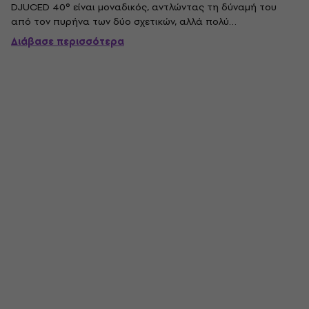
DJUCED 40° είναι μοναδικός, αντλώντας τη δύναμή του
από τον πυρήνα των δύο σχετικών, αλλά πολύ
διαφορετικών κόσμων του. DJing και μουσική παραγωγή. Ο
Διάβασε περισσότερα
Hercules P32 DJ δίνει μια απλή υπόσχεση στους χρήστες
του ως λύση all-in-one,...