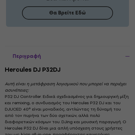
Θα Βρείτε Εδώ
Περιγραφή
Hercules DJ P32DJ
Αυτή είναι η μετάφραση λογισμικού που μπορεί να περιέχει
ασυνέπειες:
P32 DJ Controller. Ειδικά σχεδιασμένος για δημιουργική μίξη
και remixing, ο συνδυασμός του Hercules P32 DJ και του
DJUCED 40° είναι μοναδικός, αντλώντας τη δύναμή του
από τον πυρήνα των δύο σχετικών, αλλά πολύ
διαφορετικών κόσμων του. DJing και μουσική παραγωγή. Ο
Hercules P32 DJ δίνει μια απλή υπόσχεση στους χρήστες
του ως λύση all-in-one, προσφέροντας καινοτόμες,