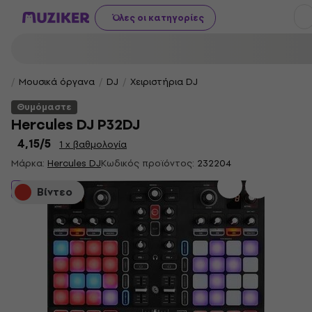
Όλες οι κατηγορίες
Μουσικά όργανα
DJ
Χειριστήρια DJ
Θυμόμαστε
Hercules DJ P32DJ
4,15
/5
1 x βαθμολογία
Μάρκα:
Hercules DJ
Κωδικός προϊόντος:
232204
Θυμόμαστε
Βίντεο