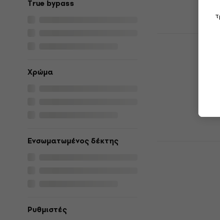
True bypass
τ
MOOER Prim
Πολλαπλών
Κιθάρα Πολλα
Χρώμα
4,7
/5
71 €
Είναι στο από
Ενσωματωμένος δέκτης
Nux MG-40
Πολλαπλών
Κιθάρα Πολλα
5
/5
189 €
με κωδικ
Ρυθμιστές
239 €