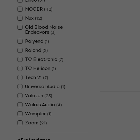
(
31
)
MOOER
(
42
)
Nux
(
12
)
Old Blood Noise
Valeton Dap
Endeavors
(
3
)
Κιθάρα Πολ
Polyend
(
1
)
Κιθάρα Πολλα
Roland
(
2
)
4,8
/5
89,10 €
TC Electronic
(
7
)
Είναι στο από
TC Helicon
(
1
)
Tech 21
(
7
)
Universal Audio
(
1
)
Zoom MS-7
Valeton
(
23
)
Πολλαπλών
Walrus Audio
(
4
)
Κιθάρα Πολλα
Wampler
(
1
)
5
/5
Zoom
(
21
)
168 €
Είναι στο από