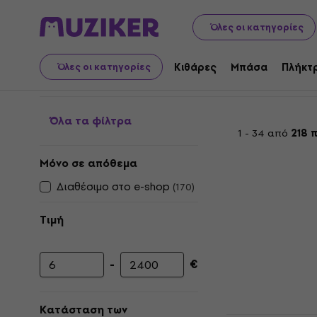
Μουσικά όργανα
Κιθάρες
Εφέ κιθάρας
Multieffects
Όλες οι κατηγορίες
Κιθάρα Floor Multieffe
Κιθάρες
Μπάσα
Πλήκτ
Όλες οι κατηγορίες
Όλα τα φίλτρα
1 - 34 από
218 
Μόνο σε απόθεμα
Διαθέσιμο στο e-shop
(
170
)
Τιμή
-
€
Ελάχιστη τιμή
Μέγιστη τιμή
Κατάσταση των