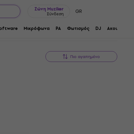
Ιδέες δώρων
FAQ
Muziker Ιστολόγιο
Ζώνη Muziker
GR
Σύνδεση
oftware
Μικρόφωνα
PA
Φωτισμός
DJ
Ακουστικά
Πιο αγαπημένο
Συμφωνία