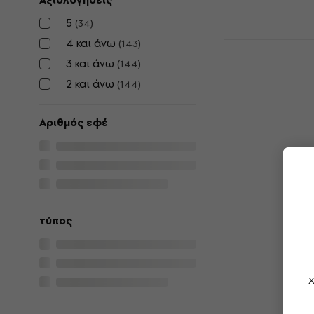
Αξιολογήσεις
5
(
34
)
4 και άνω
(
143
)
Hotone Amp
Κιθάρα Πολ
3 και άνω
(
144
)
Κιθάρα Πολλα
2 και άνω
(
144
)
4,7
/5
424 €
με κωδι
Αριθμός εφέ
459 €
Είναι στο από
Valeton Dap
Πολλαπλών
τύπος
Κιθάρα Πολλα
4,8
/5
131 €
Χ
Είναι στο από