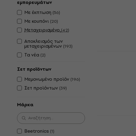
Valeton GP
εμπορευμάτων
Πολλαπλών
Με έκπτωση
(
56
)
Κιθάρα Πολλα
Με κουπόνι
(
20
)
4,9
/5
Μεταχειρισμένο
(
42
)
120 €
Είναι στο από
Αποκλεισμός των
μεταχειρισμένων
(
193
)
TC Helicon 
Τα νέα
(
2
)
Κιθάρα Πολ
Σετ προϊόντων
Κιθάρα Πολλα
4,8
/5
Μεμονωμένο προϊόν
(
196
)
261 €
Σετ προϊόντων
(
39
)
Είναι στο από
Μάρκα
Fender Ton
Κιθάρα Πολ
Beetronics
(
1
)
Κιθάρα Πολλα