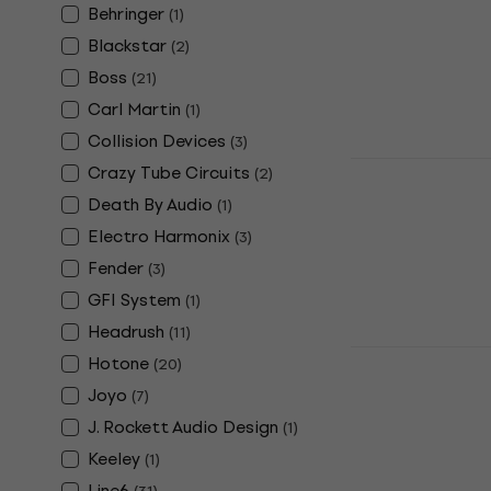
Behringer
(
1
)
4,9
/5
1.590 €
Blackstar
(
2
)
Είναι στο από
Boss
(
21
)
Carl Martin
(
1
)
Collision Devices
(
3
)
Zoom G6 Κ
Crazy Tube Circuits
(
2
)
Εφέ
Death By Audio
(
1
)
Κιθάρα Πολλα
Electro Harmonix
(
3
)
5
/5
Fender
(
3
)
277,72 €
με κω
GFI System
(
1
)
309 €
Headrush
(
11
)
Είναι στο από
Valeton Da
Hotone
(
20
)
Πολλαπλών
Joyo
(
7
)
Κιθάρα Πολλα
J. Rockett Audio Design
(
1
)
4,8
/5
Keeley
(
1
)
60,30 €
Είναι στο από
Line6