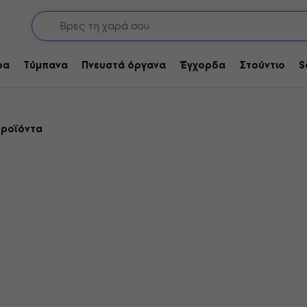
 για κιθάρες
Κιθάρα Floor Multieffects
cts
ρα
Τύμπανα
Πνευστά όργανα
Έγχορδα
Στούντιο
S
προϊόντα