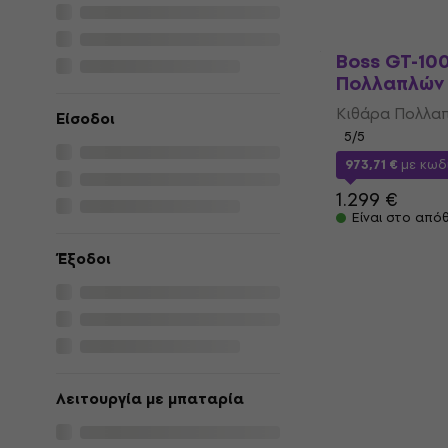
Είναι στο από
Boss GT-10
Πολλαπλών
Κιθάρα Πολλα
Είσοδοι
5
/5
973,71 €
με κωδ
1.299 €
Είναι στο από
Έξοδοι
Λειτουργία με μπαταρία