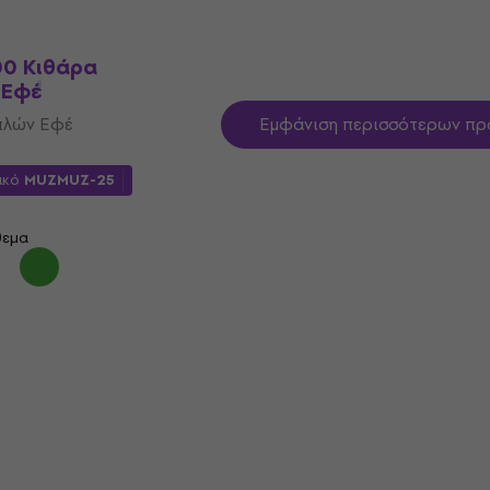
θεμα
00 Κιθάρα
 Εφέ
πλών Εφέ
Εμφάνιση περισσότερων πρ
ικό
MUZMUZ-25
θεμα