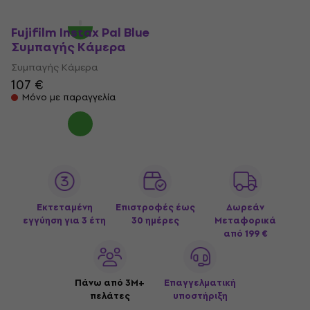
Μόνο με παραγγελία
Fujifilm Instax Pal Blue
Συμπαγής Κάμερα
Συμπαγής Κάμερα
107 €
Μόνο με παραγγελία
Εκτεταμένη
Επιστροφές έως
Δωρεάν
εγγύηση για 3 έτη
30 ημέρες
Μεταφορικά
από 199 €
Πάνω από 3M+
Επαγγελματική
πελάτες
υποστήριξη