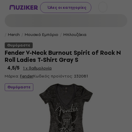
Όλες οι κατηγορίες
Merch
Μουσικό Εμπόριο
Μπλουζάκια
Θυμόμαστε
Fender V-Neck Burnout Spirit of Rock N
Roll Ladies T-Shirt Gray S
4,5
/5
1 x βαθμολογία
Μάρκα:
Fender
Κωδικός προϊόντος:
232081
Θυμόμαστε