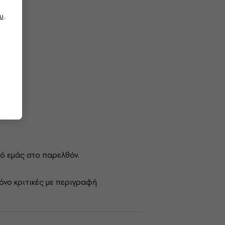
υ
.
ό εμάς στο παρελθόν.
όνο κριτικές με περιγραφή