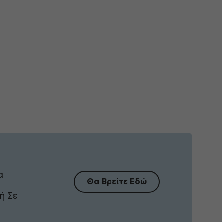
α
Θα Βρείτε Εδώ
ή Σε