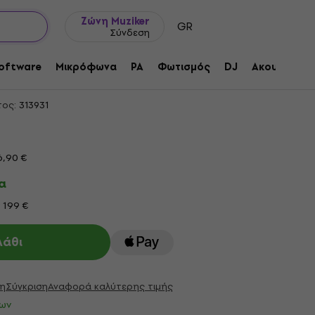
Ιδέες δώρων
FAQ
Muziker Ιστολόγιο
Ζώνη Muziker
GR
Σύνδεση
Narrow/Tall Τάστα και Σύρμα για
oftware
Μικρόφωνα
PA
Φωτισμός
DJ
Ακουστικά
τος:
313931
6,90 €
α
 199 €
λάθι
η
Σύγκριση
Αναφορά καλύτερης τιμής
ων