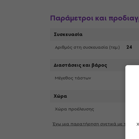
Παράμετροι και προδια
Συσκευασία
Αριθμός στη συσκευασία (τεμ.)
24
Διαστάσεις και βάρος
Narro
Μέγεθος τάστων
Χώρα
Χώρα προέλευσης
ΗΠΑ
Έχω μια παρατήρηση σχετικά με τις π
Χ