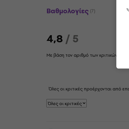
Βαθμολογίες
τ
(7)
4,8
/ 5
Με βάση τον αριθμό των κριτικών: 7
Όλες οι κριτικές προέρχονται από επ