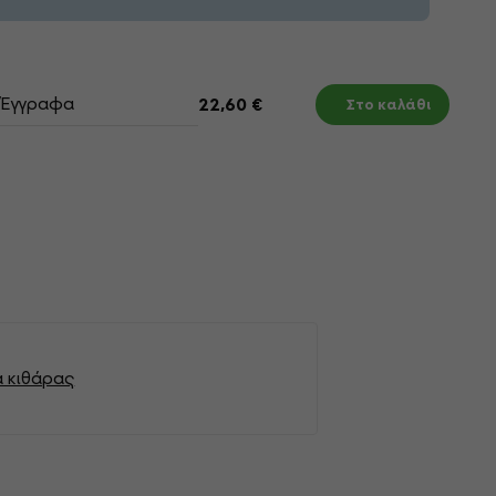
Έγγραφα
22,60 €
Στο καλάθι
α κιθάρας