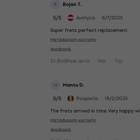
Bojan T.
B
5
/5
Αυστρία
8/7/2025
Super frets perfect replacement
Μετάφραση κριτικής
Αναφορά
Σε βοήθησε αυτό;
Ναι
Όχι
Mantu D.
M
5
/5
Ρουμανία
18/2/2025
The frets arrived in time. Very happy wi
Μετάφραση κριτικής
Αναφορά