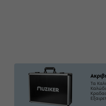
Ακριβ
Τα Καλ
Καλώδι
Κραδασ
Εξαιρετ