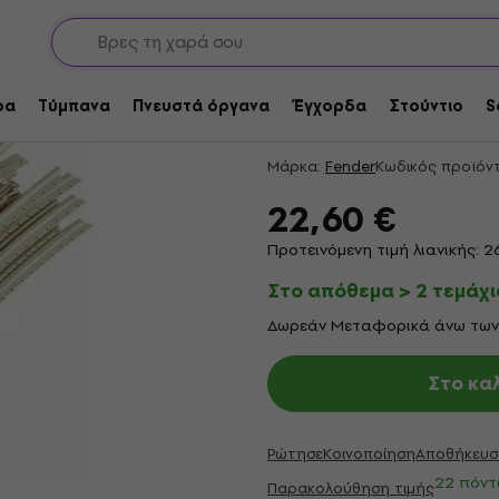
Τάστα κιθάρας
Fender Replacement 
Τάστα
ρα
Τύμπανα
Πνευστά όργανα
Έγχορδα
Στούντιο
S
4,75
/5
7 x βαθμολογία
Μάρκα:
Fender
Κωδικός προϊόν
22,60 €
Προτεινόμενη τιμή λιανικής: 2
Στο απόθεμα > 2 τεμάχι
Δωρεάν Μεταφορικά άνω των
Στο κα
Ρώτησε
Κοινοποίηση
Αποθήκευσ
22 πόντ
Παρακολούθηση τιμής