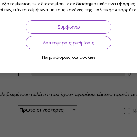
εξατομίκευση των διαφημίσεων σε διαφημιστικές πλατφόρμες
ρίτων, πάντα σύμφωνα με τους κανόνες της
Πολιτικής Απορρήτο
Κριτικές πελατών για το προϊόν
6
5
Συμφωνώ
1
4
Λεπτομερείς ρυθμίσεις
0
3
Πληροφορίες και cookies
0
2
0
1
αληθευμένους πελάτες που έχουν αγοράσει κάποιο προϊόν απ
Μ