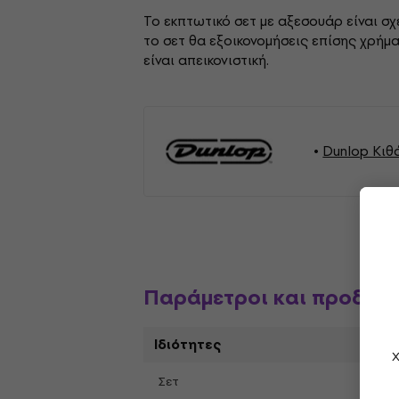
Το εκπτωτικό σετ με αξεσουάρ είναι σ
το σετ θα εξοικονομήσεις επίσης χρήμ
είναι απεικονιστική.
Dunlop Κιθ
Παράμετροι και προδια
Ιδιότητες
Χ
Σετ
Ναι