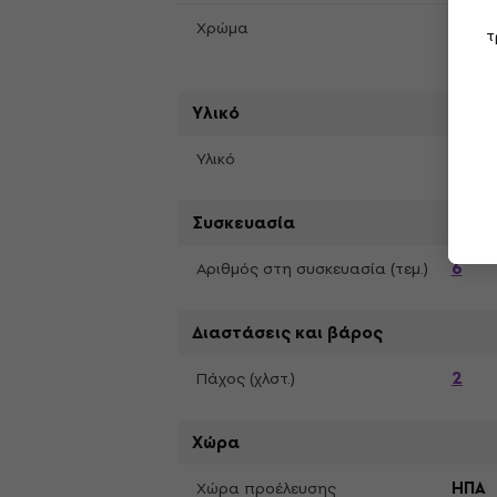
Μαύρ
Χρώμα
τ
Υλικό
Delre
Υλικό
Συσκευασία
6
Αριθμός στη συσκευασία (τεμ.)
Διαστάσεις και βάρος
2
Πάχος (χλστ.)
Χώρα
Χώρα προέλευσης
ΗΠΑ