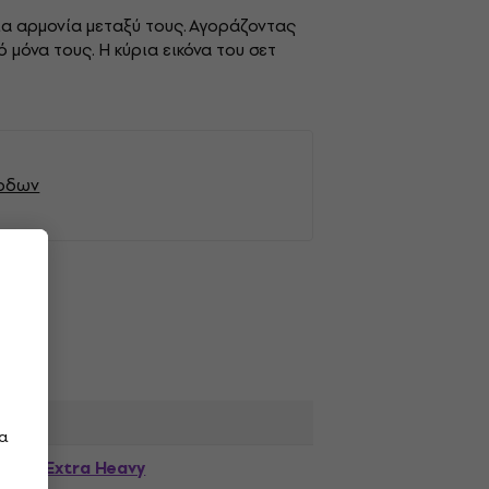
ια αρμονία μεταξύ τους. Αγοράζοντας
μόνα τους. Η κύρια εικόνα του σετ
όρδων
τα
Extra Heavy