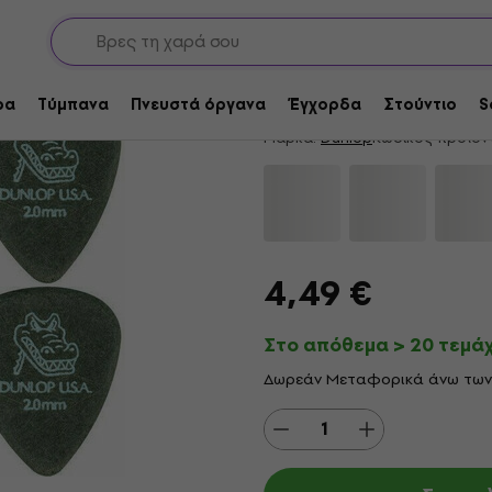
 Εγχόρδων
Έξτρα βαριές επιλογές
Dunlop 417R 2.00 Ga
4,8
/5
343 x βαθμολογία
ρα
Τύμπανα
Πνευστά όργανα
Έγχορδα
Στούντιο
S
Μάρκα:
Dunlop
Κωδικός προϊόν
4,49 €
Στο απόθεμα > 20 τεμά
Δωρεάν Μεταφορικά άνω των