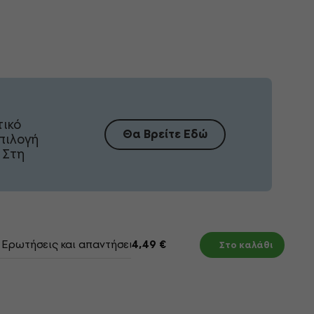
τικό
Θα Βρείτε Εδώ
πιλογή
 Στη
Ερωτήσεις και απαντήσεις
Έγγραφα
4,49 €
Στο καλάθι