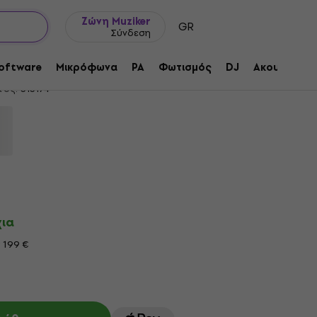
Ιδέες δώρων
FAQ
Muziker Ιστολόγιο
Ζώνη Muziker
GR
Σύνδεση
tor Grip Standard 6 Πένα
oftware
Μικρόφωνα
PA
Φωτισμός
DJ
Ακουστικά
τος:
313174
χια
 199 €