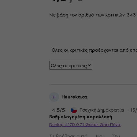
Με βάση τον αριθμό των κριτικών: 343
Όλες οι κριτικές προέρχονται από επ
Heureka.cz
H
4,5
/5
Τσεχική Δημοκρατία
15
Βαθμολογημένη παραλλαγή
Dunlop 417R 0.71 Gator Grip Πένα
Σε βοήθησε αυτό;
Ναι
Όχι