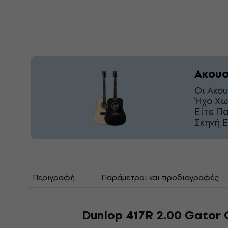
Ακουσ
Οι Ακο
Ήχο Χω
Είτε Π
Σκηνή Ε
Περιγραφή
Παράμετροι και προδιαγραφές
Dunlop 417R 2.00 Gator 