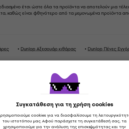
χεδιασμένο έτσι ώστε όλα τα προϊόντα να αποτελούν μια τέλε
ατα, καθώς είναι φθηνότερο από τα μεμονωμένα προϊόντα από 
άρες
Dunlop Αξεσουάρ κιθάρας
Dunlop Πένες Εγχ
γραφές
Συγκατάθεση για τη χρήση cookies
ρησιμοποιούμε cookies για να διασφαλίσουμε τη λειτουργικότη
του ιστοτόπου μας. Αφού παράσχετε τη συγκατάθεσή σας, τα
Πάχος
χρησιμοποιούμε για την ανάλυση της επισκεψιμότητας και την