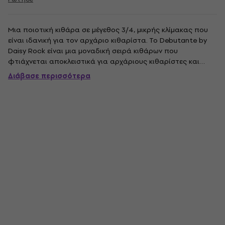
Μια ποιοτική κιθάρα σε μέγεθος 3/4, μικρής κλίμακας που
είναι ιδανική για τον αρχάριο κιθαρίστα. Το Debutante by
Daisy Rock είναι μια μοναδική σειρά κιθάρων που
φτιάχνεται αποκλειστικά για αρχάριους κιθαρίστες και
προσφέρουν πολλά από τα ίδια εξαιρετικά χαρακτηριστικά
Διάβασε περισσότερα
που εμφανίζονται στη σειρά Daisy Rock, όπως το εμπορικό
σήμα "Slim & Narrow"...