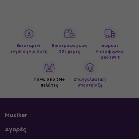
Εκτεταμένη
Επιστροφές έως
Δωρεάν
εγγύηση για 3 έτη
30 ημέρες
Μεταφορικά
από 199 €
Πάνω από 3M+
Επαγγελματική
πελάτες
υποστήριξη
Muziker
Αγορές