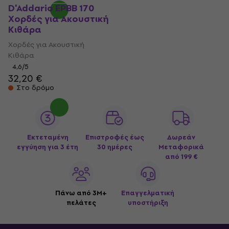
D'Addario EPBB 170
Χορδές για Ακουστική
Κιθάρα
Χορδές για Ακουστική
Κιθάρα
4,6
/5
32,20 €
Στο δρόμο
Εκτεταμένη
Επιστροφές έως
Δωρεάν
εγγύηση για 3 έτη
30 ημέρες
Μεταφορικά
από 199 €
Πάνω από 3M+
Επαγγελματική
πελάτες
υποστήριξη