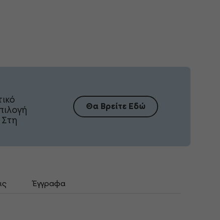
τικό
Θα Βρείτε Εδώ
πιλογή
 Στη
ις
Έγγραφα