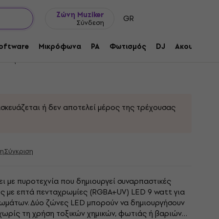
Ιδέες δώρων
FAQ
Muziker Ιστολόγιο
Ζώνη Muziker
GR
Σύνδεση
Κατασκευαστής Ομίχλης
oftware
Μικρόφωνα
PA
Φωτισμός
DJ
Ακουστικά
ντος:
314185
ασκευάζεται ή δεν αποτελεί μέρος της τρέχουσας
η
Σύγκριση
ει με πυροτεχνία που δημιουργεί συναρπαστικές
ες με επτά πενταχρωμίες (RGBA+UV) LED 9 watt για
ωμάτων. Δύο ζώνες LED μπορούν να δημιουργήσουν
χωρίς τη χρήση τοξικών χημικών, φωτιάς ή βαριών