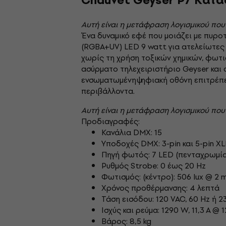
Chauvet Geyser P7 Κατα
Αυτή είναι η μετάφραση λογισμικού που
Ένα δυναμικό εφέ που μοιάζει με πυρο
(RGBA+UV) LED 9 watt για ατελείωτες
χωρίς τη χρήση τοξικών χημικών, φωτ
ασύρματο τηλεχειριστήριο Geyser και 
ενσωματωμένη ψηφιακή οθόνη επιτρέπε
περιβάλλοντα.
Αυτή είναι η μετάφραση λογισμικού που
Προδιαγραφές:
Κανάλια DMX: 15
Υποδοχές DMX: 3-pin και 5-pin X
Πηγή φωτός: 7 LED (πενταχρωμία
Ρυθμός Strobe: 0 έως 20 Hz
Φωτισμός: (κέντρο): 506 lux @ 2 m
Χρόνος προθέρμανσης: 4 λεπτά
Τάση εισόδου: 120 VAC, 60 Hz ή 2
Ισχύς και ρεύμα: 1290 W, 11,3 A @ 1
Βάρος: 8,5 kg