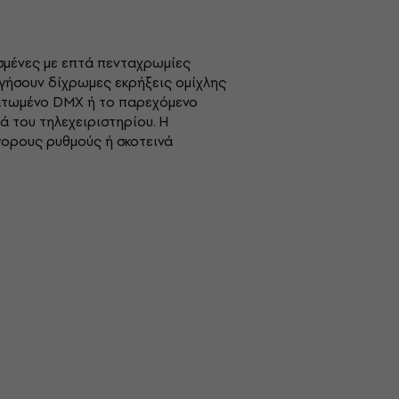
ισμένες με επτά πενταχρωμίες
γήσουν δίχρωμες εκρήξεις ομίχλης
ματωμένο DMX ή το παρεχόμενο
ά του τηλεχειριστηρίου. Η
γορους ρυθμούς ή σκοτεινά