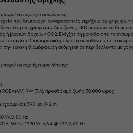
σκευαστής Ομίχλης
 μπορεί να περιέχει ασυνέπειες:
τεχνία που δημιουργεί συναρπαστικές εκρήξεις ομίχλης φωτ
 δυνατότητες χρωμάτων. Δύο ζώνες LED μπορούν να δημιουρ
ιάς ή βαριών δοχείων CO2. Ελέγξτε τη μονάδα από το ενσω
αντιστοιχίστε διαφορετικά χρώματα σε καθένα από τα κουμπι
ι την εύκολη διαμόρφωση ακόμη και σε περιβάλλοντα με γρή
 μπορεί να περιέχει ασυνέπειες:
LR
 RGBA+UV) 9W (3 A), προσδόκιμο ζωής 50.000 ώρες
; (γραμμικό): 390 lux @ 2 m
30 VAC, 50 Hz
20 V, 60 Hz; 1290 W, 5,6 A @ 230 V, 50 Hz