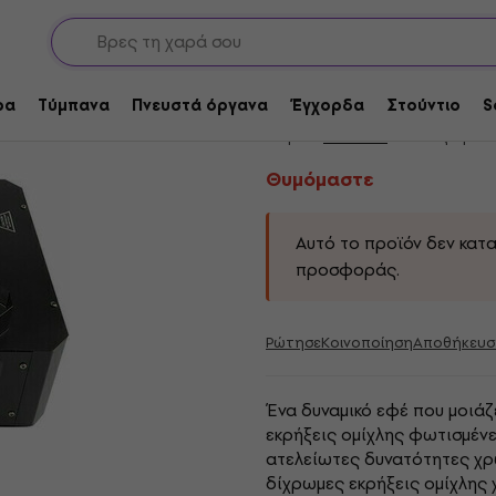
άρ
Μηχανή Καπνού
Θυμόμαστε
Chauvet Geyser P7 
ρα
Τύμπανα
Πνευστά όργανα
Έγχορδα
Στούντιο
S
Μάρκα:
Chauvet
Κωδικός προϊό
Θυμόμαστε
Αυτό το προϊόν δεν κατ
προσφοράς.
Ρώτησε
Κοινοποίηση
Αποθήκευσ
Ένα δυναμικό εφέ που μοιάζ
εκρήξεις ομίχλης φωτισμέν
ατελείωτες δυνατότητες χρ
δίχρωμες εκρήξεις ομίχλης 