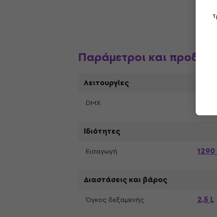
τ
Παράμετροι και προδια
Λειτουργίες
Ναι
DMX
Ιδιότητες
1290
Εισαγωγή
Διαστάσεις και βάρος
2,5 L
Όγκος δεξαμενής