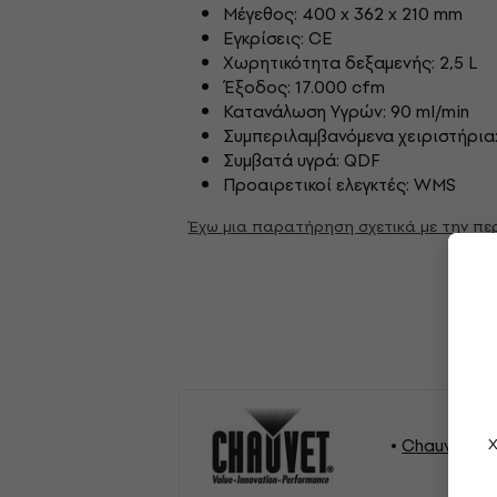
Μέγεθος: 400 x 362 x 210 mm
Εγκρίσεις: CE
Χωρητικότητα δεξαμενής: 2,5 L
Έξοδος: 17.000 cfm
Κατανάλωση Υγρών: 90 ml/min
Συμπεριλαμβανόμενα χειριστήρια:
Συμβατά υγρά: QDF
Προαιρετικοί ελεγκτές: WMS
Έχω μια παρατήρηση σχετικά με την π
Chauvet Φ
Χ