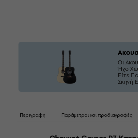
Ακουσ
Οι Ακο
Ήχο Χω
Είτε Π
Σκηνή Ε
Περιγραφή
Παράμετροι και προδιαγραφές