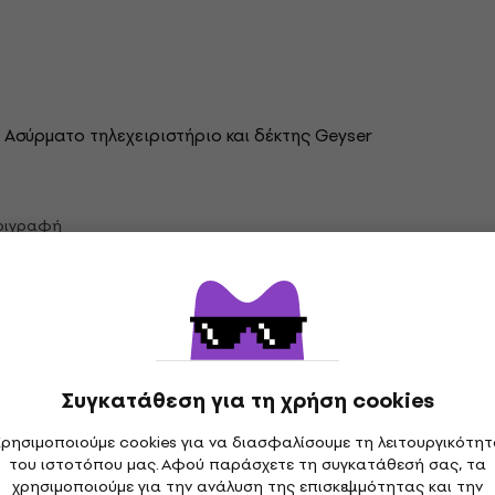
 Ασύρματο τηλεχειριστήριο και δέκτης Geyser
εριγραφή
Συγκατάθεση για τη χρήση cookies
ωτισμός
ρησιμοποιούμε cookies για να διασφαλίσουμε τη λειτουργικότη
Chauvet Μηχανές εφέ και αξεσουάρ
του ιστοτόπου μας. Αφού παράσχετε τη συγκατάθεσή σας, τα
χρησιμοποιούμε για την ανάλυση της επισκεψιμότητας και την