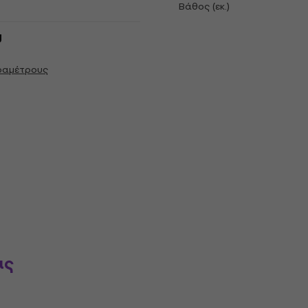
Βάθος (εκ.)
g
αραμέτρους
ις