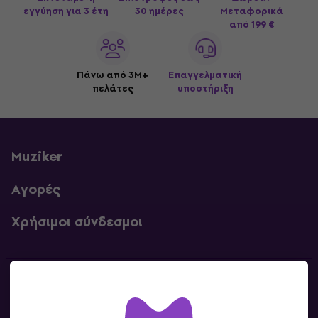
εγγύηση για 3 έτη
30 ημέρες
Μεταφορικά
από 199 €
Πάνω από 3M+
Επαγγελματική
πελάτες
υποστήριξη
Muziker
Αγορές
Χρήσιμοι σύνδεσμοι
Επικοινωνία