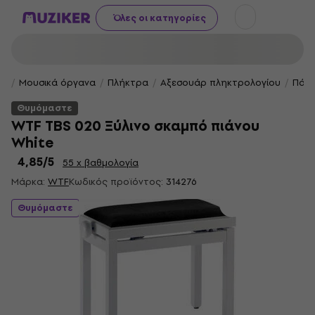
Όλες οι κατηγορίες
Μουσικά όργανα
Πλήκτρα
Αξεσουάρ πληκτρολογίου
Πάγκ
Θυμόμαστε
WTF TBS 020 Ξύλινο σκαμπό πιάνου
White
4,85
/5
55 x βαθμολογία
Μάρκα:
WTF
Κωδικός προϊόντος:
314276
Θυμόμαστε