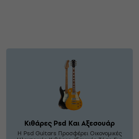
Κιθάρες Psd Και Αξεσουάρ
Η Psd Guitars Προσφέρει Οικονομικές