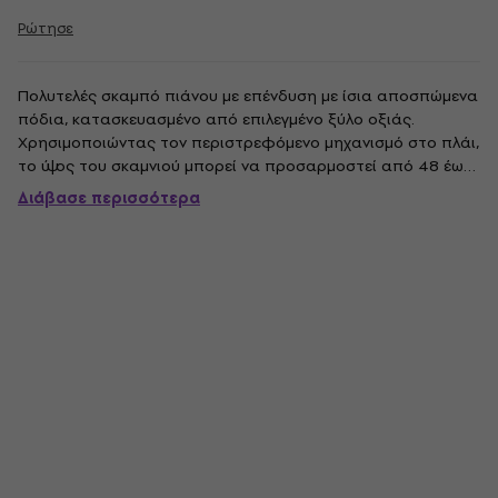
Ρώτησε
Πολυτελές σκαμπό πιάνου με επένδυση με ίσια αποσπώμενα
πόδια, κατασκευασμένο από επιλεγμένο ξύλο οξιάς.
Χρησιμοποιώντας τον περιστρεφόμενο μηχανισμό στο πλάι,
το ύψος του σκαμνιού μπορεί να προσαρμοστεί από 48 έως
58 cm. Το κάθισμα του σκαμπό είναι επίσης αποσπώμενο.
Διάβασε περισσότερα