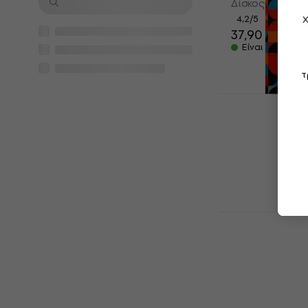
Δίσκος LP
Χ
4,2
/5
37,90 €
Είναι στο από
τ
The Sweet -
2.0 (2 LP)
Δίσκος LP
32,30 €
33,4
Είναι στο από
David Bowie
2000 (3 LP)
Δίσκος LP
5
/5
83,60 €
Είναι στο από