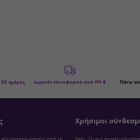
 30 ημέρες
Δωρεάν Μεταφορικά
από 199 €
Πάνω απ
ς
Χρήσιμοι σύνδεσμ
και υπαναχωρήσεις από τη
FAQ - Οι πιο συχνές ερωτήσ