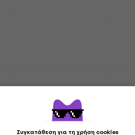
 - Heroes
) (LP)
Twisted Sister - Now Pla
(Limited Edition) (Oran
Coloured) (LP)
Δίσκος LP
θεμα
3
/5
29,40 €
Είναι στο απόθεμα
 - David Bowie (Aka
Kiss - Love Gun (Reissue)
ty) (Remastered)
g) (LP)
Δίσκος LP
4,8
/5
35,50 €
Είναι στο απόθεμα
θεμα
r - Classicks (180g)
David Bowie - Changes 
Bowie (Reissue) (LP)
Συγκατάθεση για τη χρήση cookies