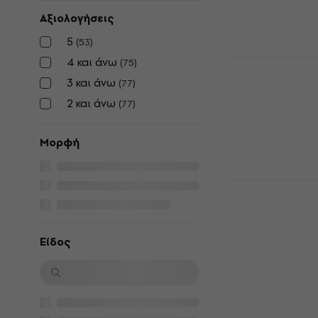
37,70 €
Αξιολογήσεις
Είναι στο από
5
(
53
)
4 και άνω
Alice Coope
(
75
)
3 και άνω
(
77
)
Δίσκος LP
2 και άνω
5
/5
(
77
)
28,50 €
Είναι στο από
Μορφή
David Bowie
(Remastered
Δίσκος LP
5
/5
Είδος
29,80 €
Είναι στο από