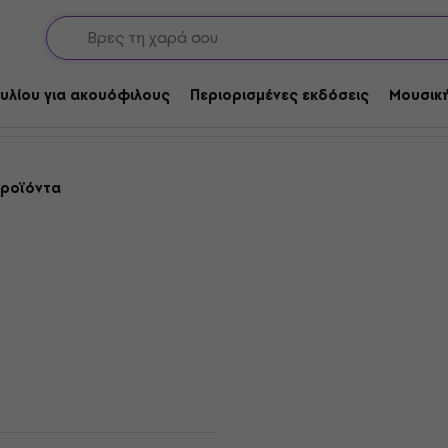
lues
Glam
νυλίου για ακουόφιλους
Περιορισμένες εκδόσεις
Μουσική
προϊόντα
Τα νέα
 - The Rise And Fall
Τα νέα