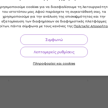
Δίσκος LP
ρησιμοποιούμε cookies για να διασφαλίσουμε τη λειτουργικότη
4,8
/5
28,70 €
του ιστοτόπου μας. Αφού παράσχετε τη συγκατάθεσή σας, τα
χρησιμοποιούμε για την ανάλυση της επισκεψιμότητας και την
θεμα
Είναι στο απόθεμα
εξατομίκευση των διαφημίσεων σε διαφημιστικές πλατφόρμες
ρίτων, πάντα σύμφωνα με τους κανόνες της
Πολιτικής Απορρήτο
 The Lost Singles
Queen - In Concert 1974
Συμφωνώ
(Numbered Edition) (Cle
Coloured) (2 LP)
Λεπτομερείς ρυθμίσεις
Δίσκος LP
0 €
θεμα
44,10 €
Πληροφορίες και cookies
Είναι στο απόθεμα
 - Glastonbury
David Bowie - Tonight
(Remastered) (LP)
Δίσκος LP
5
/5
21,60 €
θεμα
Είναι στο απόθεμα