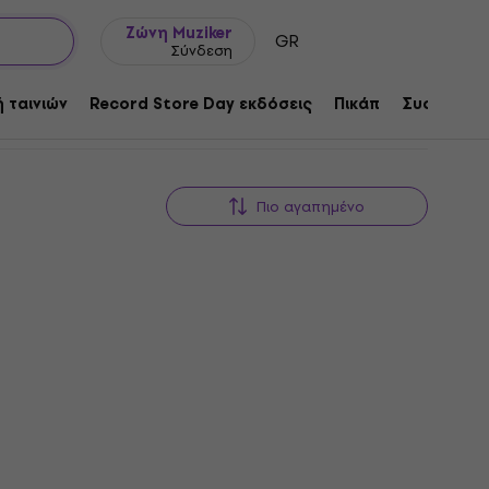
Ιδέες δώρων
FAQ
Muziker Ιστολόγιο
Ζώνη Muziker
GR
Σύνδεση
 ταινιών
Record Store Day εκδόσεις
Πικάπ
Συσκευές 
Πιο αγαπημένο
Τα νέα
Τα νέα