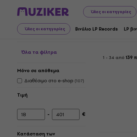
LP βινυλίου και CD
Βινύλιο LP Records
Classic Rock / B
Όλες οι κατηγορίες
Glam - LP plader
Βινύλιο LP Records
LP βι
Όλες οι κατηγορίες
Όλα τα φίλτρα
1 - 34 από
139 
Μόνο σε απόθεμα
Διαθέσιμο στο e-shop
(
107
)
Τιμή
-
€
Ελάχιστη τιμή
Μέγιστη τιμή
Κατάσταση των
David Bowie