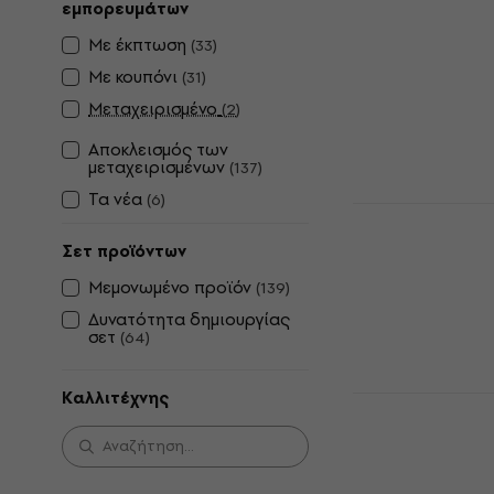
εμπορευμάτων
Of Ziggy S
Spiders Fro
Με έκπτωση
(
33
)
Δίσκος LP
Με κουπόνι
(
31
)
4,9
/5
Μεταχειρισμένο
(
2
)
29 €
Είναι στο από
Αποκλεισμός των
μεταχειρισμένων
(
137
)
Τα νέα
(
6
)
Maneskin - T
(Dark Oran
Σετ προϊόντων
Coloured) (
Μεμονωμένο προϊόν
(
139
)
Δίσκος LP
Δυνατότητα δημιουργίας
5
/5
σετ
(
64
)
20,40 €
21,4
Είναι στο από
Καλλιτέχνης
Kiss - Kissw
(2 LP)
Δίσκος LP
4,8
/5