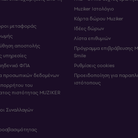
Muziker Ιστολόγιο
Κάρτα δώρου Muziker
 όροι μεταφοράς
Ιδέες δώρων
ρωμής
Λίστα επιθυμιών
ύθηση αποστολής
Πρόγραμμα επιβράβευσης M
ς υπηρεσίες
Smile
μηδενικό ΦΠΑ
Ρυθμίσεις cookies
α προσωπικών δεδομένων
Προειδοποίηση για παραπλ
ιστότοπους
απορρήτου του
ατος πιστότητας MUZIKER
ροι Συναλλαγών
ροσβασιμότητας