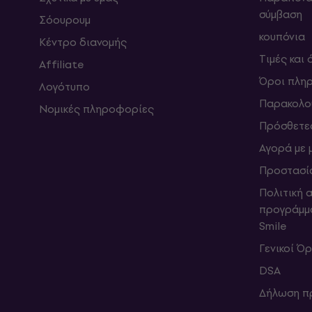
σύμβαση
Σόουρουμ
κουπόνια
Κέντρο διανομής
Τιμές και
Affiliate
Όροι πλη
Λογότυπο
Παρακολο
Νομικές πληροφορίες
Πρόσθετε
Αγορά με 
Προστασί
Πολιτική 
προγράμμ
Smile
Γενικοί Ό
DSA
Δήλωση π