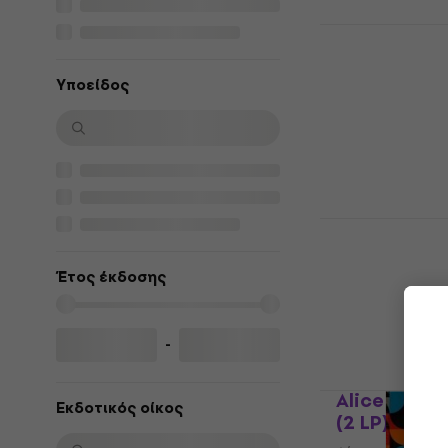
David Bowie
(Remastered
Υποείδος
Δίσκος LP
5
/5
37,20 €
Είναι στο από
David Bowie
Space Oddi
(LP)
Έτος έκδοσης
Δίσκος LP
5
/5
-
31,30 €
Είναι στο από
Alice Coope
Εκδοτικός οίκος
(2 LP)