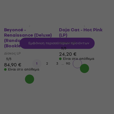
Είναι στο απόθεμα
5
/5
27,50 €
Είναι στο απόθεμα
Beyoncé -
Doja Cat - Hot Pink
Renaissance (Deluxe)
(LP)
(Random Poster)
Δίσκος LP
Εμφάνιση περισσότερων προϊόντων
(Booklet) (2 LP)
5
/5
Δίσκος LP
24,20 €
Είναι στο απόθεμα
5
/5
...
1
2
3
90
84,90 €
Είναι στο απόθεμα