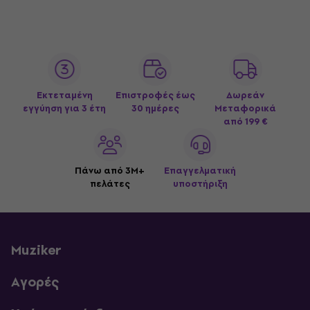
Εκτεταμένη
Επιστροφές έως
Δωρεάν
εγγύηση για 3 έτη
30 ημέρες
Μεταφορικά
από 199 €
Πάνω από 3M+
Επαγγελματική
πελάτες
υποστήριξη
Muziker
Αγορές