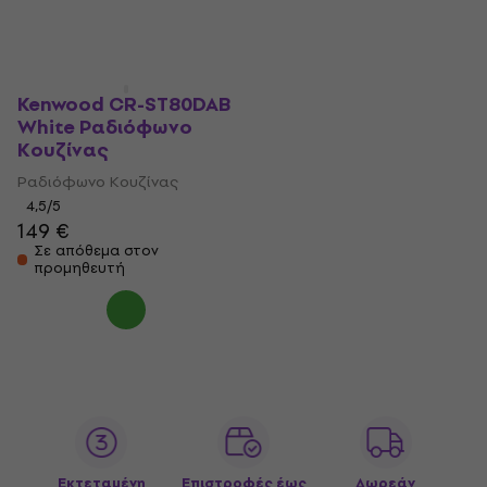
Kenwood CR-ST80DAB
White Ραδιόφωνο
Κουζίνας
Ραδιόφωνο Κουζίνας
4,5
/5
149 €
Σε απόθεμα στον
προμηθευτή
Εκτεταμένη
Επιστροφές έως
Δωρεάν