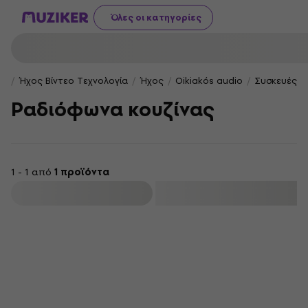
Όλες οι κατηγορίες
Ήχος Βίντεο Τεχνολογία
Ήχος
Oikiakós audio
Συσκευές α
Ραδιόφωνα κουζίνας
1 - 1 από
1 προϊόντα
φιλτράρισμα