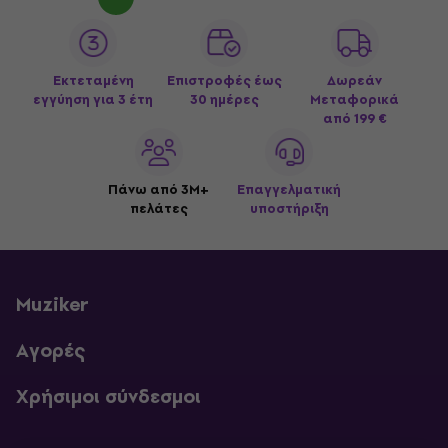
της μόδας, της ομορφιάς και των αρωμάτων, καθώς και ένα
φιλανθρωπικό ίδρυμα.
Εκτεταμένη
Επιστροφές έως
Δωρεάν
εγγύηση για 3 έτη
30 ημέρες
Μεταφορικά
από 199 €
Πάνω από 3M+
Επαγγελματική
πελάτες
υποστήριξη
Muziker
Αγορές
Χρήσιμοι σύνδεσμοι