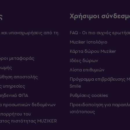
ς
Χρήσιμοι σύνδεσμ
και υπαναχωρήσεις από τη
FAQ - Οι πιο συχνές ερωτήσ
Muziker Ιστολόγιο
Κάρτα δώρου Muziker
 όροι μεταφοράς
Ιδέες δώρων
ρωμής
Λίστα επιθυμιών
ύθηση αποστολής
Πρόγραμμα επιβράβευσης M
ς υπηρεσίες
Smile
μηδενικό ΦΠΑ
Ρυθμίσεις cookies
α προσωπικών δεδομένων
Προειδοποίηση για παραπλ
ιστότοπους
απορρήτου του
ατος πιστότητας MUZIKER