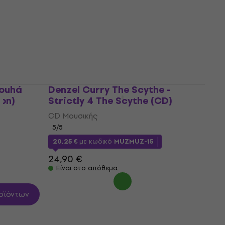
5
/5
23,10 €
Είναι στο απόθεμα
louhá
Denzel Curry The Scythe -
ion)
Strictly 4 The Scythe (CD)
CD Μουσικής
5
/5
20,25 €
με κωδικό
MUZMUZ-15
24,90 €
Είναι στο απόθεμα
οϊόντων