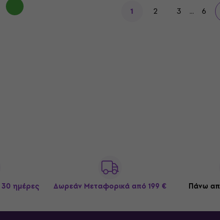
2
3
...
6
1
 30 ημέρες
Δωρεάν Μεταφορικά
από 199 €
Πάνω απ