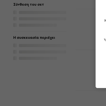
Σύνθεση του σετ
Original So
Born (CD)
Χ
CD Μουσικής
5
/5
11,80 €
Η συσκευασία περιέχει
Είναι στο από
τ
Lady Gaga 
CD Μουσικής
4,8
/5
15,70 €
Είναι στο από
Lady Gaga 
(The Tenth 
CD Μουσικής