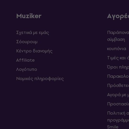
Muziker
Αγορέ
Σχετικά με εμάς
Παράπονα 
σύμβαση
Σόουρουμ
κουπόνια
Κέντρο διανομής
Τιμές και
Affiliate
Όροι πλη
Λογότυπο
Παρακολο
Νομικές πληροφορίες
Πρόσθετε
Αγορά με 
Προστασί
Πολιτική 
προγράμμ
Smile