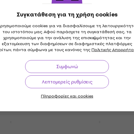
Συγκατάθεση για τη χρήση cookies
undtrack - A Star Is
PinkPantheress - Fancy 
(CD)
ρησιμοποιούμε cookies για να διασφαλίσουμε τη λειτουργικότη
CD Μουσικής
του ιστοτόπου μας. Αφού παράσχετε τη συγκατάθεσή σας, τα
5
/5
χρησιμοποιούμε για την ανάλυση της επισκεψιμότητας και την
14,80 €
εξατομίκευση των διαφημίσεων σε διαφημιστικές πλατφόρμες
θεμα
Είναι στο απόθεμα
ρίτων, πάντα σύμφωνα με τους κανόνες της
Πολιτικής Απορρήτο
- Chromatica (CD)
Cher - The Very Best Of 
Συμφωνώ
CD Μουσικής
Λεπτομερείς ρυθμίσεις
5
/5
25,50 €
θεμα
Είναι στο απόθεμα
Πληροφορίες και cookies
- Born This Way
Sofi Tukker - Butter (CD
Anniversary) (2 CD)
CD Μουσικής
5
/5