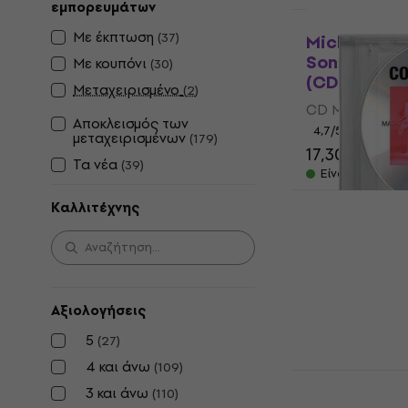
εμπορευμάτων
Τα νέα
Με έκπτωση
(
37
)
Michael Jac
Songs From
Με κουπόνι
(
30
)
(CD)
Μεταχειρισμένο
(
2
)
CD Μουσικής
Αποκλεισμός των
4,7
/5
μεταχειρισμένων
(
179
)
17,30 €
19,40
Τα νέα
(
39
)
Είναι στο από
Καλλιτέχνης
Madonna - C
(Abridged V
CD Μουσικής
4,7
/5
26,20 €
Αξιολογήσεις
Είναι στο από
5
(
27
)
4 και άνω
(
109
)
Michael Ja
3 και άνω
(
110
)
(CD)