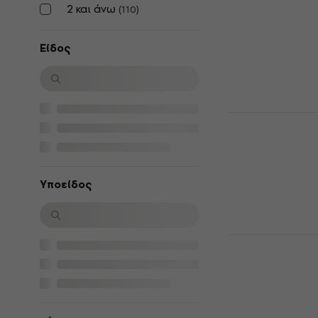
2 και άνω
(
110
)
CD Μουσικής
4,7
/5
14,80 €
Είδος
Είναι στο από
Michael Jac
(25th Anniv
CD Μουσικής
4,7
/5
Υποείδος
13,50 €
Είναι στο από
Michael Jac
Hits - HISto
CD Μουσικής
4,7
/5
14,80 €