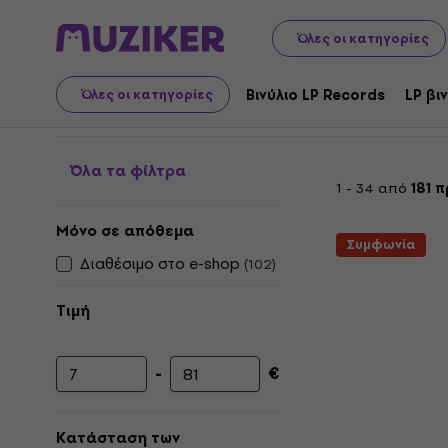
LP βινυλίου και CD
Μουσικά CD
Pop / Dance / Disco
Όλες οι κατηγορίες
Dance - CD
Βινύλιο LP Records
LP βι
Όλες οι κατηγορίες
Όλα τα φίλτρα
1 - 34 από
181 
Μόνο σε απόθεμα
Συμφωνία
Διαθέσιμο στο e-shop
(
102
)
Τιμή
-
€
Ελάχιστη τιμή
Μέγιστη τιμή
Κατάσταση των