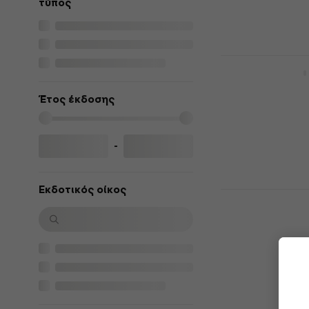
τύπος
Είναι στο από
Charli XCX 
CD Μουσικής
Έτος έκδοσης
4,7
/5
18,50 €
Είναι στο από
-
Εκδοτικός οίκος
Madonna - C
CD Μουσικής
4,7
/5
13,60 €
Είναι στο από