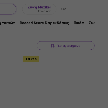
Ιδέες δώρων
FAQ
Muziker Ιστολόγιο
Ζώνη Muziker
GR
Σύνδεση
 ταινιών
Record Store Day εκδόσεις
Πικάπ
Συσκευές 
Πιο αγαπημένο
Τα νέα