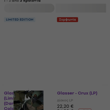
1 - 3 από
3 προϊόντα
στη σύγχρονη μουσική.
φιλτράρισμα
LIMITED EDITION
Συμφωνία
Glasser - Crux
Glasser - Crux (LP)
(Limited Edition)
Δίσκος LP
(Dark Green
22,20 €
Coloured) (LP)