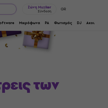
Ιδέες δώρων
FAQ
Muziker Ιστολόγιο
Ζώνη Muziker
GR
Σύνδεση
oftware
Μικρόφωνα
PA
Φωτισμός
DJ
Ακουστικά
τρεις των