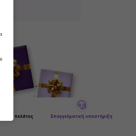
τα
υ
.
ό 3M+ πελάτες
Επαγγελματική υποστήριξη