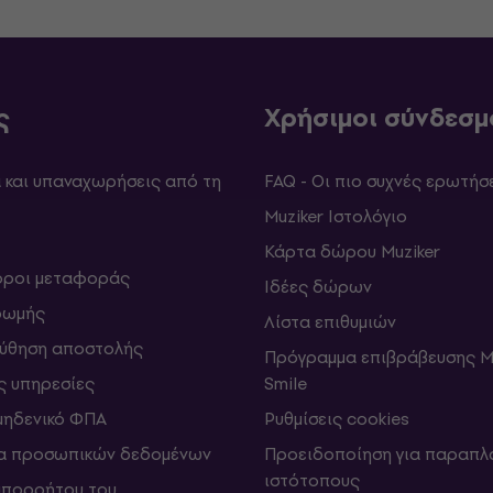
ς
Χρήσιμοι σύνδεσμ
και υπαναχωρήσεις από τη
FAQ - Οι πιο συχνές ερωτήσ
Muziker Ιστολόγιο
Κάρτα δώρου Muziker
 όροι μεταφοράς
Ιδέες δώρων
ρωμής
Λίστα επιθυμιών
ύθηση αποστολής
Πρόγραμμα επιβράβευσης M
ς υπηρεσίες
Smile
μηδενικό ΦΠΑ
Ρυθμίσεις cookies
α προσωπικών δεδομένων
Προειδοποίηση για παραπλ
ιστότοπους
απορρήτου του