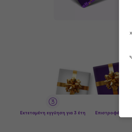
Χ
τ
Εκτεταμένη εγγύηση για 3 έτη
Επιστροφές έως