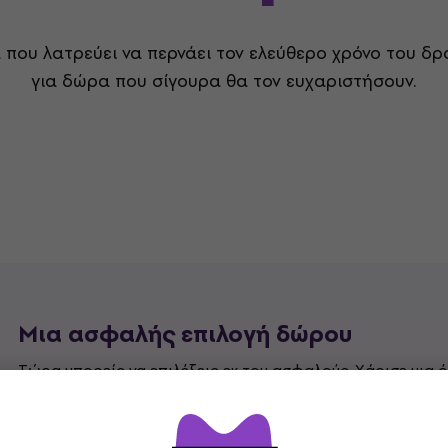
 που λατρεύει να περνάει τον ελεύθερο χρόνο του δρ
για δώρα που σίγουρα θα τον ευχαριστήσουν.
Μια ασφαλής επιλογή δώρου
Τώρα μπορείς να επιλέξεις εκ του ασφαλούς. Χάρισε μια
Muziker που θα δώσει σε όλους ΑΚΡΙΒΩΣ αυτό που θέλουν.
Βρες περισσότερα