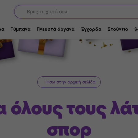
ρα
Τύμπανα
Πνευστά όργανα
Έγχορδα
Στούντιο
S
Πίσω στην αρχική σελίδα
 όλους τους λά
σπορ