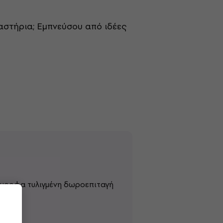
αστήρια; Εμπνεύσου από ιδέες
 όμορφα τυλιγμένη δωροεπιταγή