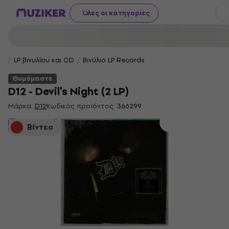
Όλες οι κατηγορίες
LP βινυλίου και CD
Βινύλιο LP Records
Θυμόμαστε
D12 - Devil's Night (2 LP)
Μάρκα:
D12
Κωδικός προϊόντος:
366299
Θυμόμαστε
Βίντεο