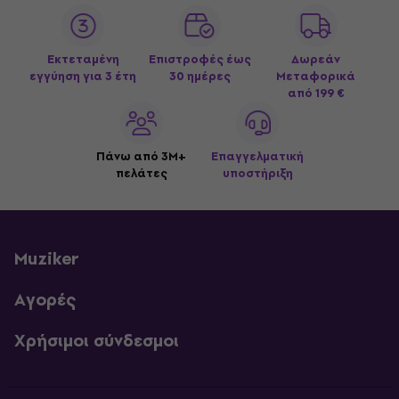
Εκτεταμένη
Επιστροφές έως
Δωρεάν
εγγύηση για 3 έτη
30 ημέρες
Μεταφορικά
από 199 €
Πάνω από 3M+
Επαγγελματική
πελάτες
υποστήριξη
Muziker
Αγορές
Χρήσιμοι σύνδεσμοι