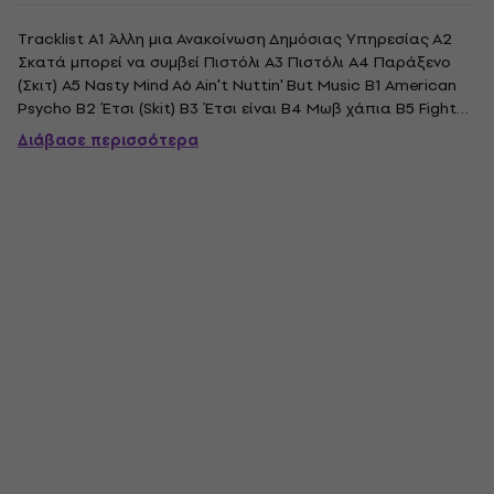
Tracklist Α1 Άλλη μια Ανακοίνωση Δημόσιας Υπηρεσίας Α2
Σκατά μπορεί να συμβεί Πιστόλι A3 Πιστόλι A4 Παράξενο
(Σκιτ) A5 Nasty Mind A6 Ain't Nuttin' But Music B1 American
Psycho B2 Έτσι (Skit) Β3 Έτσι είναι Β4 Μωβ χάπια B5 Fight
Music Γ1 Υποκινητής C2 Pimp Like Me C3 Blow My Buzz C4
Διάβασε περισσότερα
Obie Trice (Skit) D1 Devils Night D2 Steve Berman (Skit) Δ3...