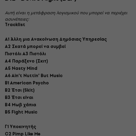
Αυτή είναι η μετάφραση λογισμικού που μπορεί να περιέχει
ασυνέπειες:
Tracklist
Α1 Άλλη μια Ανακοίνωση Δημόσιας Υπηρεσίας
Α2 Σκατά μπορεί να συμβεί
Πιστόλι A3 Πιστόλι
A4 Παράξενο (Σκιτ)
A5 Nasty Mind
A6 Ain't Nuttin' But Music
B1 American Psycho
B2 Έτσι (Skit)
Β3 Έτσι είναι
Β4 Μωβ χάπια
B5 Fight Music
Γ1 Υποκινητής
C2 Pimp Like Me