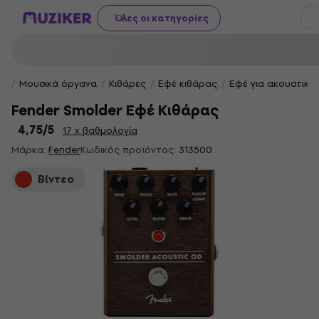
Όλες οι κατηγορίες
Μουσικά όργανα
Κιθάρες
Εφέ κιθάρας
Εφέ για ακουστικές
Fender Smolder Εφέ Κιθάρας
4,75
/5
17 x βαθμολογία
Μάρκα:
Fender
Κωδικός προϊόντος:
313500
Βίντεο