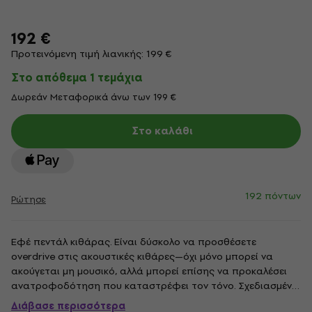
192 €
Προτεινόμενη τιμή λιανικής: 199 €
Στο απόθεμα 1 τεμάχια
Δωρεάν Μεταφορικά άνω των 199 €
Στο καλάθι
192 πόντων
Ρώτησε
Εφέ πεντάλ κιθάρας. Είναι δύσκολο να προσθέσετε
overdrive στις ακουστικές κιθάρες—όχι μόνο μπορεί να
ακούγεται μη μουσικό, αλλά μπορεί επίσης να προκαλέσει
ανατροφοδότηση που καταστρέφει τον τόνο. Σχεδιασμένο
ειδικά για χρήση με ακουστικά όργανα, το πλήρως
Διάβασε περισσότερα