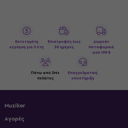
Εκτεταμένη
Επιστροφές έως
Δωρεάν
εγγύηση για 3 έτη
30 ημέρες
Μεταφορικά
από 199 €
Πάνω από 3M+
Επαγγελματική
πελάτες
υποστήριξη
Muziker
Αγορές