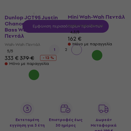
Dunlop Cry Baby Bass
Mini Wah-Wah Πεντάλ
Dunlop JCT95 Justin
Chancellor Cry Baby
Wah-Wah Πεντάλ
Εμφάνιση περισσότερων προϊόντων
Bass Wah-Wah
4,3
/5
Πεντάλ
162 €
Μόνο με παραγγελία
Wah-Wah Πεντάλ
1
2
5
/5
333 €
379 €
- 12 %
Μόνο με παραγγελία
Εκτεταμένη
Επιστροφές έως
Δωρεάν
εγγύηση για 3 έτη
30 ημέρες
Μεταφορικά
από 199 €