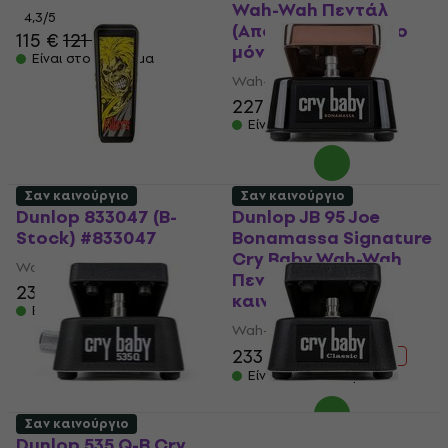
Wah-Wah Πεντάλ
4,3
/5
(Αποσυσκευασμένο
115 €
121 €
μόνο)
Είναι στο απόθεμα
Wah-Wah Πεντάλ
227 €
Είναι στο απόθεμα
Σαν καινούργιο
Σαν καινούργιο
Dunlop 833047 (B-
Dunlop JB 95 Joe
Stock) #833047
Bonamassa Signature
Cry Baby Wah-Wah
Wah-Wah Πεντάλ
Πεντάλ (Σαν
233 €
καινούργιο)
Είναι στο απόθεμα
Wah-Wah Πεντάλ
233 €
244 €
- 5 %
Είναι στο απόθεμα
Σαν καινούργιο
Dunlop 535 Q-B Cry
Dunlop GCB 95F Wah-