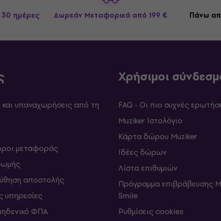
 30 ημέρες
Δωρεάν Μεταφορικά
από 199 €
Πάνω απ
ς
Χρήσιμοι σύνδεσμ
και υπαναχωρήσεις από τη
FAQ - Οι πιο συχνές ερωτήσ
Muziker Ιστολόγιο
Κάρτα δώρου Muziker
 όροι μεταφοράς
Ιδέες δώρων
ρωμής
Λίστα επιθυμιών
ύθηση αποστολής
Πρόγραμμα επιβράβευσης M
ς υπηρεσίες
Smile
μηδενικό ΦΠΑ
Ρυθμίσεις cookies