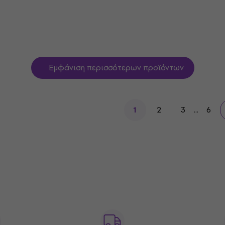
2,77 €
Είναι στο απόθεμα
Εμφάνιση περισσότερων προϊόντων
2
3
...
6
1