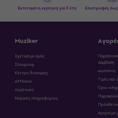
Εκτεταμένη εγγύηση για 3 έτη
Επιστροφές έως
Muziker
Αγορέ
Σχετικά με εμάς
Παράπονα 
σύμβαση
Σόουρουμ
κουπόνια
Κέντρο διανομής
Τιμές και
Affiliate
Όροι πλη
Λογότυπο
Παρακολο
Νομικές πληροφορίες
Πρόσθετε
Αγορά με 