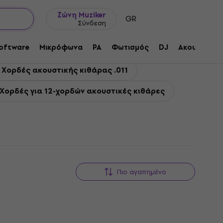
Ιδέες δώρων
FAQ
Muziker Ιστολόγιο
Ζώνη Muziker
GR
Σύνδεση
oftware
Μικρόφωνα
PA
Φωτισμός
DJ
Ακουστικά
o Χορδές ακουστικής κιθάρας .011
 Χορδές για 12-χορδών ακουστικές κιθάρες
Πιο αγαπημένο