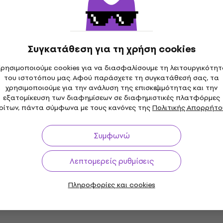
Ακουστική Κιθάρα
Χορδές για Ακουστική Κιθάρα
4,8
/5
14,90 €
Συγκατάθεση για τη χρήση cookies
Είναι στο απόθεμα
ρησιμοποιούμε cookies για να διασφαλίσουμε τη λειτουργικότη
του ιστοτόπου μας. Αφού παράσχετε τη συγκατάθεσή σας, τα
D'Addario XSABR1047 Χορδές για
χρησιμοποιούμε για την ανάλυση της επισκεψιμότητας και την
Ακουστική Κιθάρα
εξατομίκευση των διαφημίσεων σε διαφημιστικές πλατφόρμες
ρίτων, πάντα σύμφωνα με τους κανόνες της
Πολιτικής Απορρήτο
Χορδές για Ακουστική Κιθάρα
4,8
/5
17,40 €
Συμφωνώ
Είναι στο απόθεμα
Λεπτομερείς ρυθμίσεις
D'Addario EJ38H Χορδές για Ακουστική
Πληροφορίες και cookies
Κιθάρα
Χορδές για Ακουστική Κιθάρα
5
/5