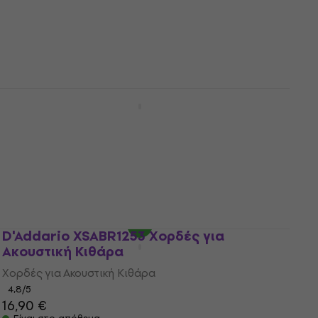
Χορδές για Ακουστική Κιθάρα
4,9
/5
13,90 €
Είναι στο απόθεμα
D'Addario XTAPB1256 Χορδές για
Ακουστική Κιθάρα
Χορδές για Ακουστική Κιθάρα
4
/5
15,90 €
με κωδικό
MUZMUZ-30
22,90 €
Είναι στο απόθεμα
D'Addario XSABR1253 Χορδές για
Ακουστική Κιθάρα
Χορδές για Ακουστική Κιθάρα
4,8
/5
16,90 €