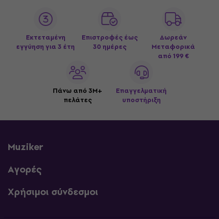
Εκτεταμένη
Επιστροφές έως
Δωρεάν
εγγύηση για 3 έτη
30 ημέρες
Μεταφορικά
από 199 €
Πάνω από 3M+
Επαγγελματική
πελάτες
υποστήριξη
Muziker
Αγορές
Χρήσιμοι σύνδεσμοι