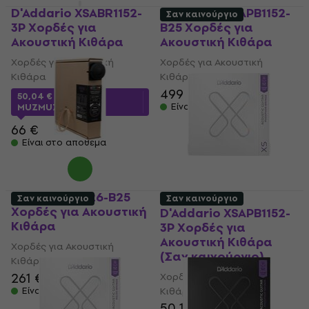
D'Addario XSABR1152-
D'Addario XSAPB1152-
Σαν καινούργιο
3P Χορδές για
B25 Χορδές για
Ακουστική Κιθάρα
Ακουστική Κιθάρα
Χορδές για Ακουστική
Χορδές για Ακουστική
Κιθάρα
Κιθάρα
499 €
50,04 €
με κωδικό
Είναι στο απόθεμα
MUZMUZ-20
66 €
Είναι στο απόθεμα
D'Addario EJ26-B25
Σαν καινούργιο
Σαν καινούργιο
Χορδές για Ακουστική
D'Addario XSAPB1152-
Κιθάρα
3P Χορδές για
Ακουστική Κιθάρα
Χορδές για Ακουστική
(Σαν καινούργιο)
Κιθάρα
261 €
Χορδές για Ακουστική
Είναι στο απόθεμα
Κιθάρα
50,10 €