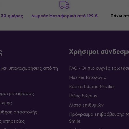
 30 ημέρες
Δωρεάν Μεταφορικά
από 199 €
Πάνω απ
ς
Χρήσιμοι σύνδεσμ
και υπαναχωρήσεις από τη
FAQ - Οι πιο συχνές ερωτήσ
Muziker Ιστολόγιο
Κάρτα δώρου Muziker
 όροι μεταφοράς
Ιδέες δώρων
ρωμής
Λίστα επιθυμιών
ύθηση αποστολής
Πρόγραμμα επιβράβευσης M
ς υπηρεσίες
Smile