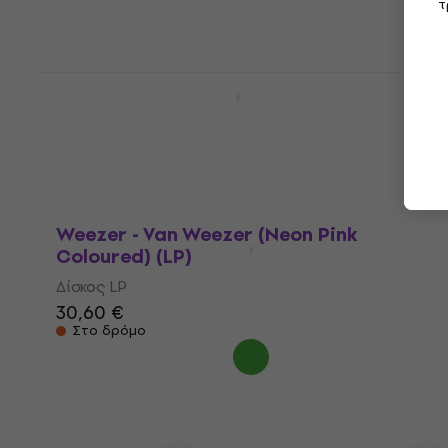
34,60 €
τ
Είναι στο απόθεμα
Weezer - Weezer (Limited Edition) (LP)
Δίσκος LP
32,70 €
Είναι στο απόθεμα
Weezer - Van Weezer (Neon Pink
Coloured) (LP)
Δίσκος LP
30,60 €
Στο δρόμο