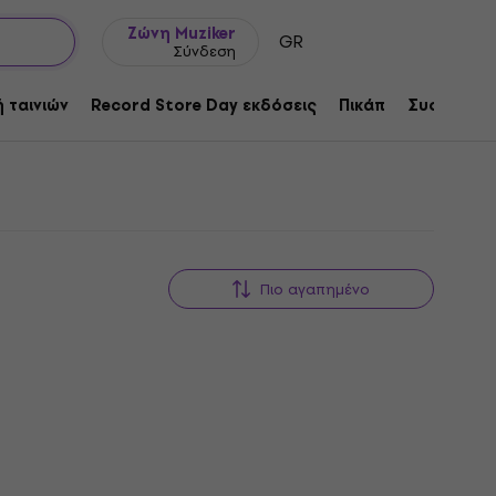
Ιδέες δώρων
FAQ
Muziker Ιστολόγιο
Ζώνη Muziker
GR
Σύνδεση
 ταινιών
Record Store Day εκδόσεις
Πικάπ
Συσκευές 
Πιο αγαπημένο