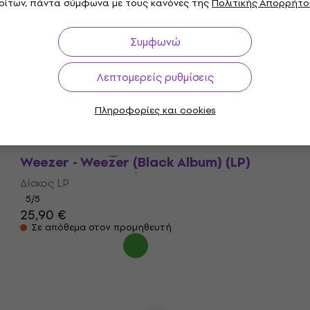
Είναι στο απόθεμα
ρίτων, πάντα σύμφωνα με τους κανόνες της
Πολιτικής Απορρήτο
Συμφωνώ
Weezer - Weezer (140 g) (LP)
Λεπτομερείς ρυθμίσεις
Δίσκος LP
Πληροφορίες και cookies
39,90 €
Στο δρόμο
Weezer - Weezer (Black Album) (LP)
Δίσκος LP
5
/5
25,90 €
Σε απόθεμα στον προμηθευτή