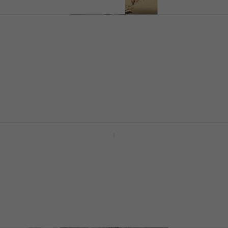
Weezer - Pinkerton (Reissue)
(Remastered) (LP)
Δίσκος LP
5
/5
35 €
Είναι στο απόθεμα
Weezer - Sznz: Spring (Indie) (Glow In
The Dark) (LP)
Δίσκος LP
5
/5
24,82 €
με κωδικό
MUZMUZ-20
32,90 €
Είναι στο απόθεμα