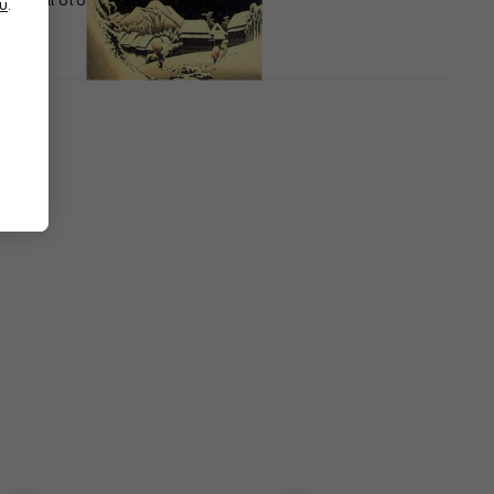
Είναι στο απόθεμα
υ
.
Weezer - Pinkerton (Reissue) (LP)
Δίσκος LP
30,80 €
32,10 €
Στο δρόμο