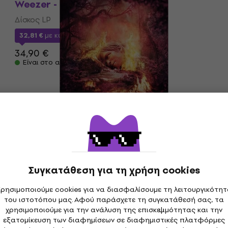
Weezer - SZNZ: Winter (EP)
Δίσκος LP
32,81 €
με κωδικό
MUZMUZ-5
34,90 €
Είναι στο απόθεμα
Weezer - SZNZ: Summer (Limited
Edition) (Transparent Neon Yellow
Coloured) (EP)
Δίσκος LP
36,57 €
με κωδικό
MUZMUZ-5
Συγκατάθεση για τη χρήση cookies
38,90 €
Weezer - Weezer (Reissue) (LP)
ρησιμοποιούμε cookies για να διασφαλίσουμε τη λειτουργικότη
Τα νέα
Είναι στο απόθεμα
του ιστοτόπου μας. Αφού παράσχετε τη συγκατάθεσή σας, τα
Δίσκος LP
χρησιμοποιούμε για την ανάλυση της επισκεψιμότητας και την
43,20 €
45,90 €
εξατομίκευση των διαφημίσεων σε διαφημιστικές πλατφόρμες