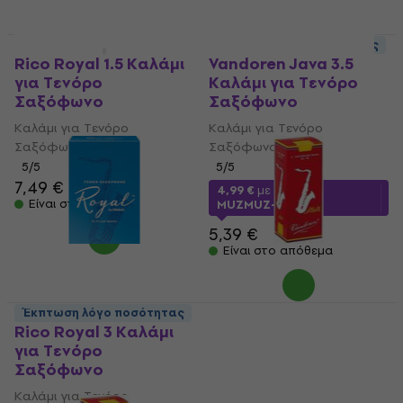
HAPPY HOUR
Έκπτωση λόγο ποσότητας
Rico Royal 1.5 Καλάμι
Vandoren Java 3.5
για Τενόρο
Καλάμι για Τενόρο
Σαξόφωνο
Σαξόφωνο
Καλάμι για Τενόρο
Καλάμι για Τενόρο
Σαξόφωνο
Σαξόφωνο
5
/5
5
/5
7,49 €
4,99 €
με κωδικό
Είναι στο απόθεμα
MUZMUZ-5
5,39 €
Είναι στο απόθεμα
Έκπτωση λόγο ποσότητας
Rico Royal 3 Καλάμι
Vandoren Java Red
για Τενόρο
Cut 1 Καλάμι για
Σαξόφωνο
Τενόρο Σαξόφωνο
Καλάμι για Τενόρο
Καλάμι για Τενόρο