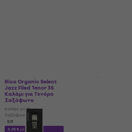
Σαξόφωνο
Τενόρο Σαξόφωνο
Καλάμι για Τενόρο
Καλάμι για Τενόρο
Σαξόφωνο
Σαξόφωνο
4,7
/5
4,3
/5
8,89 €
11,30 €
- 21 %
4,99 €
με κωδικό
MUZMUZ-5
Είναι στο απόθεμα
5,39 €
Είναι στο απόθεμα
Έκπτωση λόγο ποσότητας
Έκπτωση λόγο ποσότητας
Rico Organic Select
Rico Hemke 2.5
Jazz Filed Tenor 3S
Καλάμι για Τενόρο
Καλάμι για Τενόρο
Σαξόφωνο
Σαξόφωνο
Καλάμι για Τενόρο
Καλάμι για Τενόρο
Σαξόφωνο
Σαξόφωνο
4,3
/5
8,59 €
5
/5
Είναι στο απόθεμα
6,25 €
με κωδικό