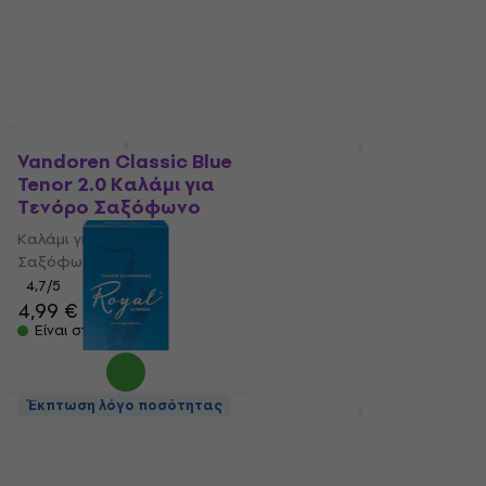
Έκπτωση λόγο ποσότητας
HAPPY HOUR
Vandoren Classic Blue
Vandoren Classic Blue
Tenor 2.0 Καλάμι για
Tenor 2.5 Καλάμι για
Τενόρο Σαξόφωνο
Τενόρο Σαξόφωνο
Καλάμι για Τενόρο
Καλάμι για Τενόρο
Σαξόφωνο
Σαξόφωνο
4,7
/5
4,7
/5
4,99 €
4,99 €
7,39 €
- 32 %
Είναι στο απόθεμα
Είναι στο απόθεμα
Έκπτωση λόγο ποσότητας
HAPPY HOUR
Rico Royal 2 Καλάμι
Rico plastiCOVER 2
για Τενόρο
Καλάμι για Τενόρο
Σαξόφωνο
Σαξόφωνο