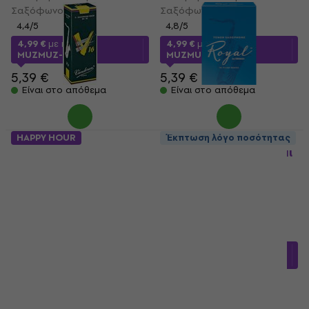
Σαξόφωνο
Σαξόφωνο
4,4
/5
4,8
/5
4,99 €
με κωδικό
4,99 €
με κωδικό
MUZMUZ-5
MUZMUZ-5
5,39 €
5,39 €
Είναι στο απόθεμα
Είναι στο απόθεμα
HAPPY HOUR
Έκπτωση λόγο ποσότητας
Vandoren V16 2
Rico Royal 3.5 Καλάμι
Καλάμι για Τενόρο
για Τενόρο
Σαξόφωνο
Σαξόφωνο
Καλάμι για Τενόρο
Καλάμι για Τενόρο
Σαξόφωνο
Σαξόφωνο
4,99 €
6,09 €
5
/5
- 18 %
Είναι στο απόθεμα
5,08 €
με κωδικό
MUZMUZ-20
6,49 €
Είναι στο απόθεμα