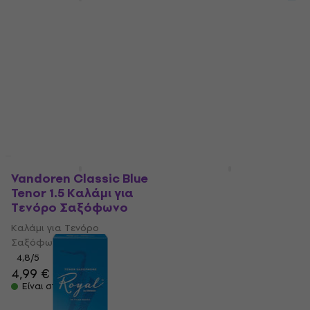
Vandoren ZZ Tenor
Vandoren Java Filed
Saxophone 2.5 Καλάμι
Red Tenor 2.5 Καλάμι
για Τενόρο
για Τενόρο
Σαξόφωνο
Σαξόφωνο
Καλάμι για Τενόρο
Καλάμι για Τενόρο
Σαξόφωνο
Σαξόφωνο
4,7
/5
4,7
/5
4,99 €
4,99 €
5,09 €
Είναι στο απόθεμα
Είναι στο απόθεμα
Έκπτωση λόγο ποσότητας
HAPPY HOUR
Vandoren Classic Blue
Latone 2.5 Καλάμι για
Tenor 1.5 Καλάμι για
Τενόρο Σαξόφωνο
Τενόρο Σαξόφωνο
Καλάμι για Τενόρο
Καλάμι για Τενόρο
Σαξόφωνο
Σαξόφωνο
5
/5
12,90 €
4,8
/5
4,99 €
Είναι στο απόθεμα
Είναι στο απόθεμα