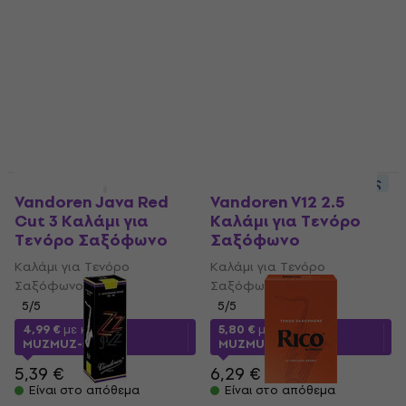
5
/5
5
/5
12,90 €
12,80 €
13 €
Είναι στο απόθεμα
Είναι στο απόθεμα
Έκπτωση λόγο ποσότητας
Έκπτωση λόγο ποσότητας
Vandoren Java Red
Vandoren V12 2.5
Cut 3 Καλάμι για
Καλάμι για Τενόρο
Τενόρο Σαξόφωνο
Σαξόφωνο
Καλάμι για Τενόρο
Καλάμι για Τενόρο
Σαξόφωνο
Σαξόφωνο
5
/5
5
/5
4,99 €
με κωδικό
5,80 €
με κωδικό
MUZMUZ-5
MUZMUZ-5
5,39 €
6,29 €
Είναι στο απόθεμα
Είναι στο απόθεμα