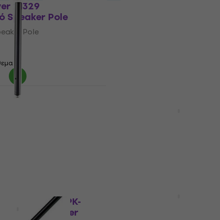
er 21329
American Audio SAT-2
ό Speaker Pole
Τηλεσκοπικό Speaker Po
eaker Pole
Τηλεσκοπικό Speaker Pole
4,9
/5
31 €
θεμα
Είναι στο απόθεμα
yer 21334 500 mm
Gravity SA FIXTILT 5
ό Speaker Pole
Τηλεσκοπικό Speaker Po
eaker Pole
Τηλεσκοπικό Speaker Pole
5
/5
21,60 €
21,90 €
θεμα
Είναι στο απόθεμα
Konig & Meyer 24626
Τηλεσκοπικό Speaker Po
eworks GFW-SPK-
σκοπικό Speaker
Τηλεσκοπικό Speaker Pole