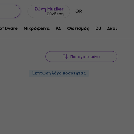
Ιδέες δώρων
FAQ
Muziker Ιστολόγιο
Ζώνη Muziker
GR
Σύνδεση
oftware
Μικρόφωνα
PA
Φωτισμός
DJ
Ακουστικά
Πιο αγαπημένο
Έκπτωση λόγο ποσότητας
Έκπτωση λόγο ποσότητας