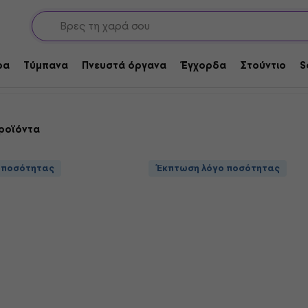
ικές ράβδοι βάσης
βάσης
ρα
Τύμπανα
Πνευστά όργανα
Έγχορδα
Στούντιο
S
ροϊόντα
 ποσότητας
Έκπτωση λόγο ποσότητας
 ποσότητας
Συμφωνία