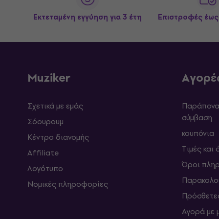
Εκτεταμένη εγγύηση για 3 έτη
Επιστροφές έως
Muziker
Αγορέ
Σχετικά με εμάς
Παράπονα 
σύμβαση
Σόουρουμ
κουπόνια
Κέντρο διανομής
Τιμές και
Affiliate
Όροι πλη
Λογότυπο
Παρακολο
Νομικές πληροφορίες
Πρόσθετε
Αγορά με 