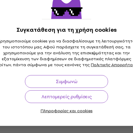
5
/5
ικό
MUZMUZ-5
7,90 €
Είναι στο απόθεμα
θεμα
Συγκατάθεση για τη χρήση cookies
 ποσότητας
Έκπτωση λόγο ποσότητας
ρησιμοποιούμε cookies για να διασφαλίσουμε τη λειτουργικότη
 SPACE 38 L
Konig & Meyer 21334 88
του ιστοτόπου μας. Αφού παράσχετε τη συγκατάθεσή σας, τα
ό Speaker Pole
Τηλεσκοπικό Speaker Po
χρησιμοποιούμε για την ανάλυση της επισκεψιμότητας και την
(Σαν καινούργιο)
eaker Pole
εξατομίκευση των διαφημίσεων σε διαφημιστικές πλατφόρμες
ρίτων, πάντα σύμφωνα με τους κανόνες της
Πολιτικής Απορρήτο
Τηλεσκοπικό Speaker Pole
22,70 €
θεμα
Είναι στο απόθεμα
Συμφωνώ
 ποσότητας
Λεπτομερείς ρυθμίσεις
 3332 B Τηλεσκοπικό
Bespeco BP41E Τηλεσκο
le
Speaker Pole
Πληροφορίες και cookies
eaker Pole
Τηλεσκοπικό Speaker Pole
4,6
/5
41,60 €
44,50 €