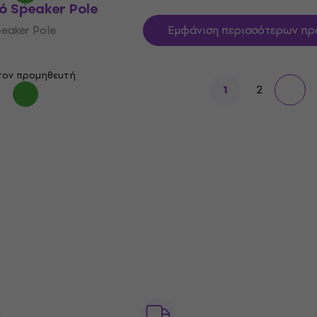
ό Speaker Pole
eaker Pole
Εμφάνιση περισσότερων πρ
τον προμηθευτή
2
1