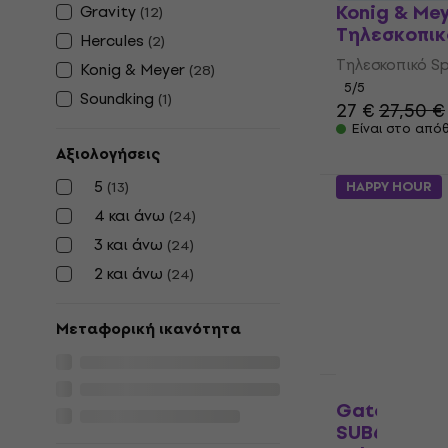
Konig & Mey
Gravity
(
12
)
Τηλεσκοπικ
Hercules
(
2
)
Τηλεσκοπικό Sp
Konig & Meyer
(
28
)
5
/5
Soundking
(
1
)
27 €
27,50 €
Είναι στο από
Αξιολογήσεις
5
(
13
)
HAPPY HOUR
Konig & Me
4 και άνω
(
24
)
Τηλεσκοπικ
3 και άνω
(
24
)
Τηλεσκοπικό Sp
2 και άνω
(
24
)
4,7
/5
25,60 €
Είναι στο από
Μεταφορική ικανότητα
Gator Fram
SUB60 Τηλε