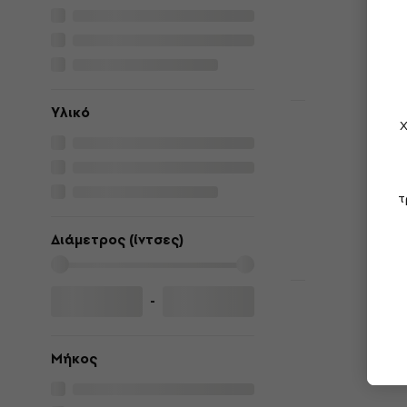
79,34 €
με κωδ
83,90 €
Είναι στο από
Υλικό
Έκπτωση λόγο
Χ
Gravity MA
Τηλεσκοπικ
Τηλεσκοπικό Sp
τ
5
/5
10,60 €
Διάμετρος (ίντσες)
Είναι στο από
Έκπτωση λόγο
-
Gravity SP
Speaker Po
Μήκος
Τηλεσκοπικό Sp
4,9
/5
25,70 €