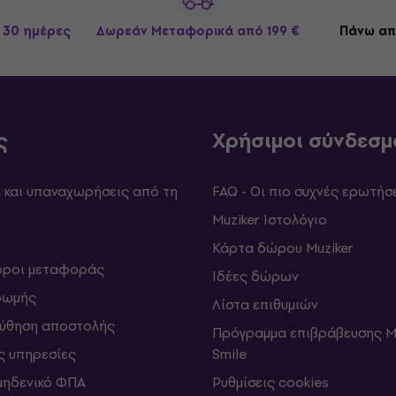
 30 ημέρες
Δωρεάν Μεταφορικά
από 199 €
Πάνω απ
ς
Χρήσιμοι σύνδεσμ
και υπαναχωρήσεις από τη
FAQ - Οι πιο συχνές ερωτήσ
Muziker Ιστολόγιο
Κάρτα δώρου Muziker
 όροι μεταφοράς
Ιδέες δώρων
ρωμής
Λίστα επιθυμιών
ύθηση αποστολής
Πρόγραμμα επιβράβευσης M
ς υπηρεσίες
Smile
μηδενικό ΦΠΑ
Ρυθμίσεις cookies