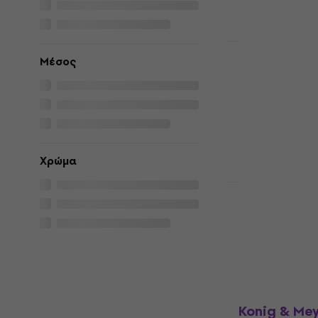
Στο δρόμο
Έκπτωση λόγο
Μέσος
Gravity SA 
Τηλεσκοπικ
Τηλεσκοπικό Sp
5
/5
41,30 €
Στο δρόμο
Χρώμα
Konig & Mey
Τηλεσκοπικ
Τηλεσκοπικό Sp
4,8
/5
147 €
Σε απόθεμα σ
Konig & Mey