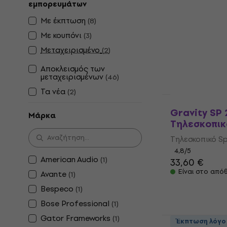
εμπορευμάτων
Soundking 
Τηλεσκοπικ
Με έκπτωση
(
8
)
Με κουπόνι
Τηλεσκοπικό Sp
(
3
)
4,8
/5
Μεταχειρισμένο
(
2
)
9,49 €
Αποκλεισμός των
Είναι στο από
μεταχειρισμένων
(
46
)
Τα νέα
(
2
)
Έκπτωση λόγο
Gravity SP 
Μάρκα
Τηλεσκοπικ
Τηλεσκοπικό Sp
4,8
/5
American Audio
(
1
)
33,60 €
Είναι στο από
Avante
(
1
)
Bespeco
(
1
)
Bose Professional
(
1
)
Gator Frameworks
(
1
)
Έκπτωση λόγο