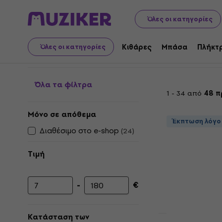
Μουσικά όργανα
PA
Ηχεία
Βάσεις ηχείων
Τηλεσκοπ
Όλες οι κατηγορίες
Τηλεσκοπικές ράβδοι 
Κιθάρες
Μπάσα
Πλήκτ
Όλες οι κατηγορίες
Όλα τα φίλτρα
1 - 34 από
48 π
Μόνο σε απόθεμα
Έκπτωση λόγο
Διαθέσιμο στο e-shop
(
24
)
Τιμή
-
€
Ελάχιστη τιμή
Μέγιστη τιμή
Κατάσταση των
Έκπτωση λόγο