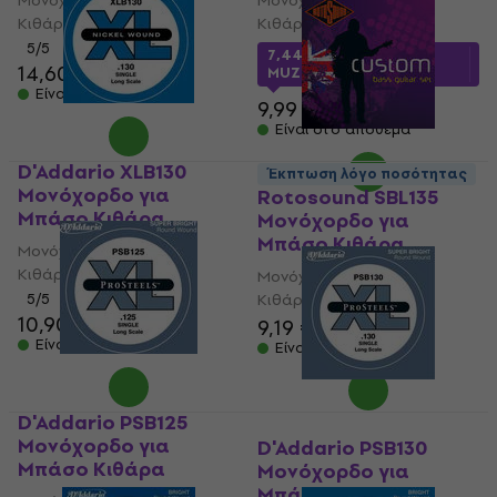
Μονόχορδο για Μπάσο
Μονόχορδο για Μπάσο
Κιθάρα
Κιθάρα
5
/5
7,44 €
με κωδικό
14,60 €
MUZMUZ-25
Είναι στο απόθεμα
9,99 €
Είναι στο απόθεμα
D'Addario XLB130
Έκπτωση λόγο ποσότητας
Μονόχορδο για
Rotosound SBL135
Μπάσο Κιθάρα
Μονόχορδο για
Μπάσο Κιθάρα
Μονόχορδο για Μπάσο
Κιθάρα
Μονόχορδο για Μπάσο
5
/5
Κιθάρα
10,90 €
9,19 €
Είναι στο απόθεμα
Είναι στο απόθεμα
D'Addario PSB125
Μονόχορδο για
D'Addario PSB130
Μπάσο Κιθάρα
Μονόχορδο για
Μπάσο Κιθάρα