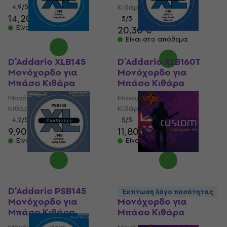
4,9
/5
Κιθάρα
14,20 €
5
/5
Είναι στο απόθεμα
20,30 €
Είναι στο απόθεμα
D'Addario XLB145
D'Addario XLB160T
Μονόχορδο για
Μονόχορδο για
Μπάσο Κιθάρα
Μπάσο Κιθάρα
Μονόχορδο για Μπάσο
Μονόχορδο για Μπάσο
Κιθάρα
Κιθάρα
4,2
/5
5
/5
9,90 €
10,30 €
11,80 €
Είναι στο απόθεμα
Είναι στο απόθεμα
D'Addario PSB145
Rotosound SBL130
Έκπτωση λόγο ποσότητας
Μονόχορδο για
Μονόχορδο για
Μπάσο Κιθάρα
Μπάσο Κιθάρα