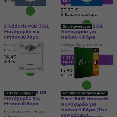
Είναι στο απόθεμα
MUZMUZ-20
20,90 €
Είναι στο απόθεμα
D'Addario PSB135SL
D'Addario XB125SL
Σαν καινούργιο
Μονόχορδο για
Μονόχορδο για
Μπάσο Κιθάρα
Μπάσο Κιθάρα
Μονόχορδο για Μπάσο
Μονόχορδο για Μπάσο
Κιθάρα
Κιθάρα
18,40 €
11,33 €
με κωδικό
Είναι στο απόθεμα
MUZMUZ-25
15,90 €
Είναι στο απόθεμα
Rotosound TEL135
Σαν καινούργιο
Αποσυσκευασμένο μόνο
Μονόχορδο για
Elixir 15433 Nanoweb
Μπάσο Κιθάρα
Μονόχορδο για
Μπάσο Κιθάρα (Σαν
Μονόχορδο για Μπάσο
καινούργιο)
Κιθάρα