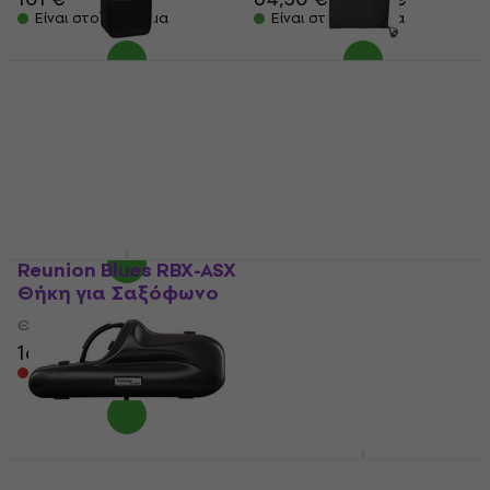
Είναι στο απόθεμα
Είναι στο απόθεμα
Latone LTSC V1 Θήκη
BG France A68ST
για Σαξόφωνο Black
Θήκη για Σαξόφωνο
(Σαν καινούργιο)
(Σαν καινούργιο)
Θήκη για Σαξόφωνο
Θήκη για Σαξόφωνο
69,20 €
22 €
24,30 €
- 9 %
Είναι στο απόθεμα
Είναι στο απόθεμα
Reunion Blues RBX-ASX
BAM 4012SNN Cabine
Θήκη για Σαξόφωνο
Θήκη για Σαξόφωνο
Black
Θήκη για Σαξόφωνο
Θήκη για Σαξόφωνο
168 €
385 €
Μόνο με παραγγελία
Στο δρόμο
BAM 4011SNN Cabine
BAM 4001SN Θήκη για