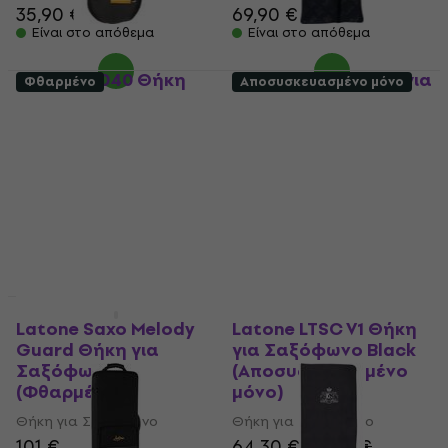
35,90 €
69,90 €
Είναι στο απόθεμα
Είναι στο απόθεμα
BAM NP-0040 Θήκη
BAM NP-0039 Θήκη για
Φθαρμένο
Αποσυσκευασμένο μόνο
για Σαξόφωνο
Σαξόφωνο
Θήκη για Σαξόφωνο
Θήκη για Σαξόφωνο
25,48 €
με κωδικό
17,26 €
με κωδικό
MUZMUZ-5
MUZMUZ-5
27,90 €
18,90 €
Είναι στο απόθεμα
Είναι στο απόθεμα
Σαν καινούργιο
Σαν καινούργιο
Latone Saxo Melody
Latone LTSC V1 Θήκη
Guard Θήκη για
για Σαξόφωνο Black
Σαξόφωνο
(Αποσυσκευασμένο
(Φθαρμένο)
μόνο)
Θήκη για Σαξόφωνο
Θήκη για Σαξόφωνο
101 €
64,30 €
68,50 €