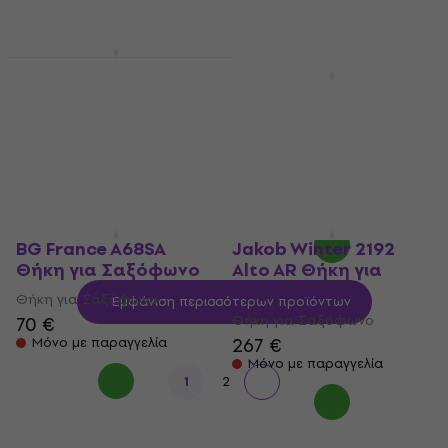
Jakob Winter 2195
Tenor Θήκη για
Jakob Winter 51092
Σαξόφωνο
Alto GR Θήκη για
Σαξόφωνο
Θήκη για Σαξόφωνο
245 €
Θήκη για Σαξόφωνο
Μόνο με παραγγελία
172 €
190 €
- 9 %
Μόνο με παραγγελία
BG France A68SA
Jakob Winter 2192
Θήκη για Σαξόφωνο
Alto AR Θήκη για
Σαξόφωνο
Θήκη για Σαξόφωνο
Εμφάνιση περισσότερων προϊόντων
Θήκη για Σαξόφωνο
70 €
267 €
Μόνο με παραγγελία
Μόνο με παραγγελία
1
2