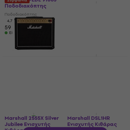
Συμφωνία
Ποδοδιακόπτης
Marshall Origin 50H
Ενισχυτής Κιθάρας
Ποδοδιακόπτης
Tube
4,7
/5
59 €
Ενισχυτής Κιθάρας Tube
Είναι στο απόθεμα
5
/5
639 €
710 €
- 10 %
Είναι στο απόθεμα
Marshall JCM900
Overdrive Εφέ
Marshall DSL40CR
Κιθάρας
Combo Κιθάρα Tube
Εφέ Κιθάρας
Combo Κιθάρα Tube
5
/5
4,9
/5
148 €
715 €
774 €
- 8 %
Είναι στο απόθεμα
Είναι στο απόθεμα
Marshall 2555X Silver
Marshall DSL1HR
Jubilee Ενισχυτής
Ενισχυτής Κιθάρας