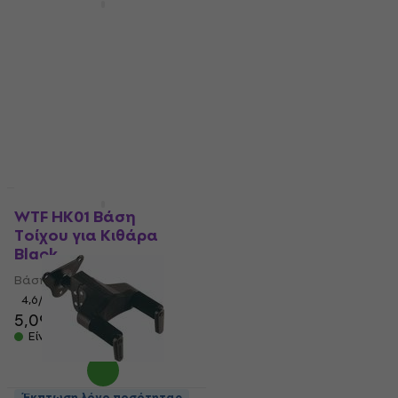
Revoltage GH10E
Ortega OGH-1 Βάση
Βάση Τοίχου για
Τοίχου για Κιθάρα
Κιθάρα
Black
Βάση Τοίχου για Κιθάρα
Βάση Τοίχου για Κιθάρα
5
/5
4,7
/5
3,89 €
9,29 €
Είναι στο απόθεμα
Είναι στο απόθεμα
Έκπτωση newsletter
Έκπτωση λόγο ποσότητας
WTF HK01 Βάση
Hercules GSP38WB
Τοίχου για Κιθάρα
PLUS Βάση Τοίχου για
Black
Κιθάρα Natural
Βάση Τοίχου για Κιθάρα
Βάση Τοίχου για Κιθάρα
4,6
/5
4,9
/5
5,09 €
14,90 €
Είναι στο απόθεμα
Είναι στο απόθεμα
Έκπτωση λόγο ποσότητας
Συμφωνία