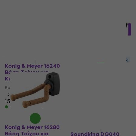
Κιθάρα
Βάση Τοίχου για Κιθάρα
Βάση Τοίχου για Κιθάρα
5
/5
4,4
/5
249,87 €
με κωδικό
MUZMUZ-20
24,70 €
με κωδικό
MUZMUZ-10
319 €
27,90 €
Είναι στο απόθεμα
Είναι στο απόθεμα
Έκπτωση λόγο ποσότητας
Konig & Meyer 16240
Gator Frameworks
Βάση Τοίχου για
Wall Hanger Maple
Κιθάρα
Βάση Τοίχου για
Κιθάρα Σφενδάμι
Βάση Τοίχου για Κιθάρα
Βάση Τοίχου για Κιθάρα
3,9
/5
15,30 €
15,70 €
4,3
/5
10,30 €
Είναι στο απόθεμα
Είναι στο απόθεμα
Konig & Meyer 16280
Βάση Τοίχου για
Soundking DG040