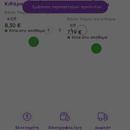
Κιθάρα
Βάση Τοίχου για
Εμφάνιση περισσότερων προϊόντων
Κιθάρα
Βάση Τοίχου για Κιθάρα
4,9
/5
Βάση Τοίχου για Κιθάρα
8,30 €
3
/5
1
2
3
Είναι στο απόθεμα
7,19 €
Είναι στο απόθεμα
Εκτεταμένη
Επιστροφές έως
Δωρεάν